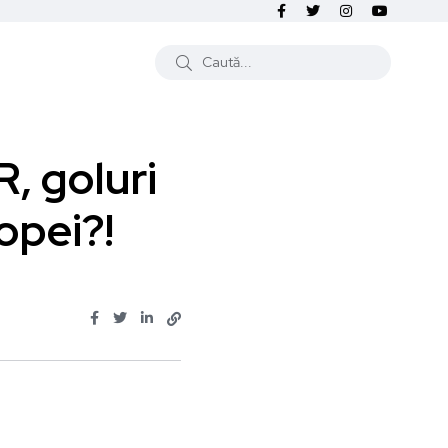
, goluri
ropei?!