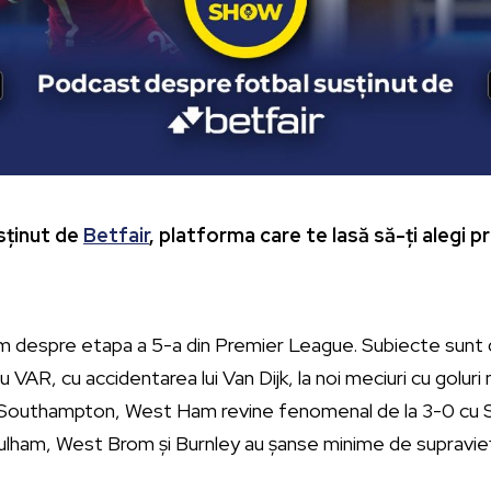
ținut de
Betfair
, platforma care te lasă să-ți alegi p
im despre etapa a 5-a din Premier League. Subiecte sunt de
u VAR, cu accidentarea lui Van Dijk, la noi meciuri cu golur
de Southampton, West Ham revine fenomenal de la 3-0 cu Sp
Fulham, West Brom și Burnley au șanse minime de supravieț