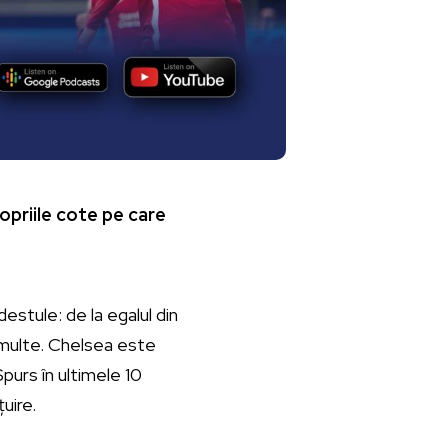
ropriile cote pe care
stule: de la egalul din
i multe. Chelsea este
urs în ultimele 10
uire.