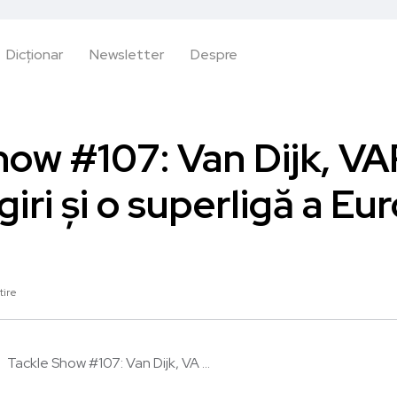
Dicționar
Newsletter
Despre
how #107: Van Dijk, VAR
giri și o superligă a Eu
tire
Tackle Show #107: Van Dijk, VA ...