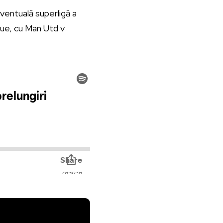
ventuală superligă a
gue, cu Man Utd v