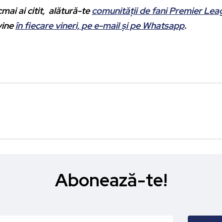
mai ai citit, alătură-te
comunității de fani Premier Le
vine
în fiecare vineri, pe e-mail și pe Whatsapp
.
Abonează-te!