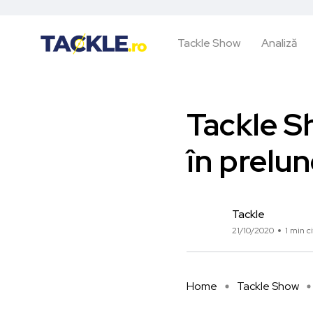
Tackle Show
Analiză
Tackle S
în prelun
Tackle
21/10/2020
1 min ci
Home
Tackle Show