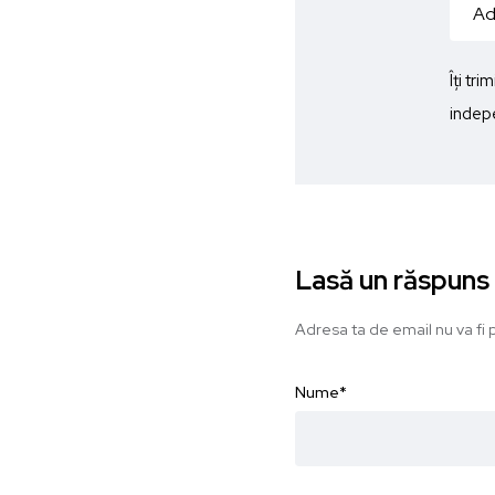
Îți tr
indepe
Lasă un răspuns
Adresa ta de email nu va fi p
Nume
*