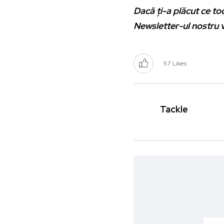
Dacă ți-a plăcut ce toc
Newsletter-ul nostru 
57
Likes
Tackle