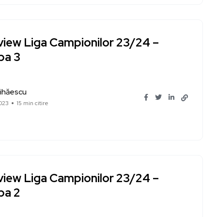
view Liga Campionilor 23/24 –
pa 3
ihăescu
023
15 min citire
view Liga Campionilor 23/24 –
pa 2