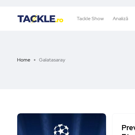
Tackle Show
Analiză
Home
Galatasaray
Pre