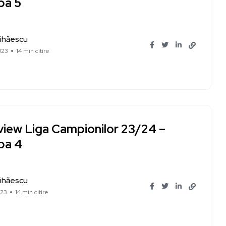
pa 5
ihăescu
023
14 min citire
view Liga Campionilor 23/24 –
pa 4
ihăescu
023
14 min citire