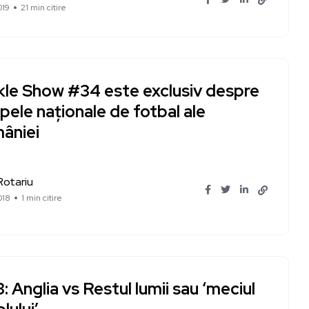
019
21 min citire
kle Show #34 este exclusiv despre
pele naționale de fotbal ale
âniei
Rotariu
018
1 min citire
: Anglia vs Restul lumii sau ‘meciul