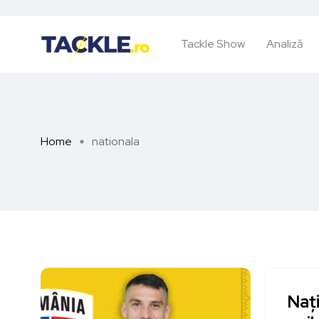
Tackle Show
Analiză
Home
nationala
Nați