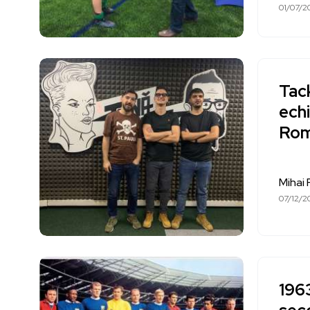
01/07/2
Tac
echi
Rom
Mihai 
07/12/2
1963