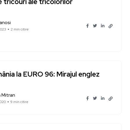
e tricouri ale tricolorilor
Ianosi
2023
2 min citire
ânia la EURO 96: Mirajul englez
 Mitran
2020
9 min citire