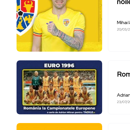
noil
Mihai 
20/03/
Rom
Adrian
23/07/