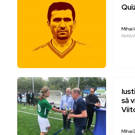
Quiz
Mihai 
05/02/
Iust
să v
Viit
Mihai