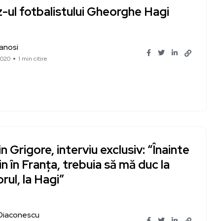
-ul fotbalistului Gheorghe Hagi
Ianosi
2020
1 min citire
in Grigore, interviu exclusiv: “Înainte
in în Franţa, trebuia să mă duc la
orul, la Hagi”
 Diaconescu