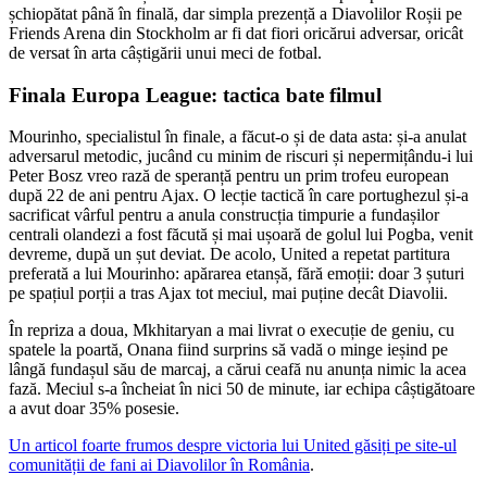
șchiopătat până în finală, dar simpla prezență a Diavolilor Roșii pe
Friends Arena din Stockholm ar fi dat fiori oricărui adversar, oricât
de versat în arta câștigării unui meci de fotbal.
Finala Europa League: tactica bate filmul
Mourinho, specialistul în finale, a făcut-o și de data asta: și-a anulat
adversarul metodic, jucând cu minim de riscuri și nepermițându-i lui
Peter Bosz vreo rază de speranță pentru un prim trofeu european
după 22 de ani pentru Ajax. O lecție tactică în care portughezul și-a
sacrificat vârful pentru a anula construcția timpurie a fundașilor
centrali olandezi a fost făcută și mai ușoară de golul lui Pogba, venit
devreme, după un șut deviat. De acolo, United a repetat partitura
preferată a lui Mourinho: apărarea etanșă, fără emoții: doar 3 șuturi
pe spațiul porții a tras Ajax tot meciul, mai puține decât Diavolii.
În repriza a doua, Mkhitaryan a mai livrat o execuție de geniu, cu
spatele la poartă, Onana fiind surprins să vadă o minge ieșind pe
lângă fundașul său de marcaj, a cărui ceafă nu anunța nimic la acea
fază. Meciul s-a încheiat în nici 50 de minute, iar echipa câștigătoare
a avut doar 35% posesie.
Un articol foarte frumos despre victoria lui United găsiți pe site-ul
comunității de fani ai Diavolilor în România
.