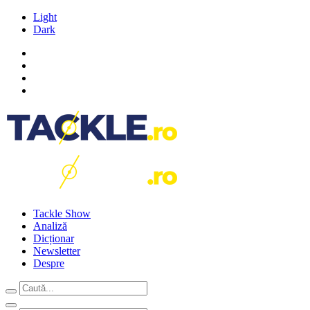
Light
Dark
Tackle Show
Analiză
Dicționar
Newsletter
Despre