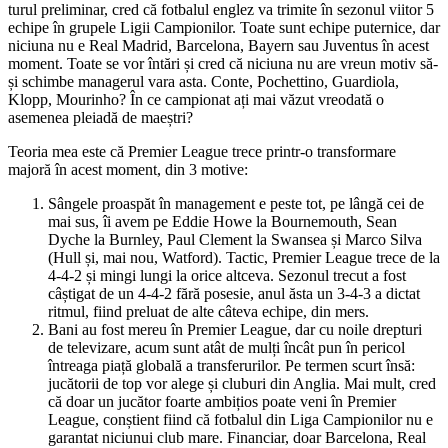
turul preliminar, cred că fotbalul englez va trimite în sezonul viitor 5
echipe în grupele Ligii Campionilor. Toate sunt echipe puternice, dar
niciuna nu e Real Madrid, Barcelona, Bayern sau Juventus în acest
moment. Toate se vor întări și cred că niciuna nu are vreun motiv să-
și schimbe managerul vara asta. Conte, Pochettino, Guardiola,
Klopp, Mourinho? În ce campionat ați mai văzut vreodată o
asemenea pleiadă de maeștri?
Teoria mea este că Premier League trece printr-o transformare
majoră în acest moment, din 3 motive:
Sângele proaspăt în management e peste tot, pe lângă cei de
mai sus, îi avem pe Eddie Howe la Bournemouth, Sean
Dyche la Burnley, Paul Clement la Swansea și Marco Silva
(Hull și, mai nou, Watford). Tactic, Premier League trece de la
4-4-2 și mingi lungi la orice altceva. Sezonul trecut a fost
câștigat de un 4-4-2 fără posesie, anul ăsta un 3-4-3 a dictat
ritmul, fiind preluat de alte câteva echipe, din mers.
Bani au fost mereu în Premier League, dar cu noile drepturi
de televizare, acum sunt atât de mulți încât pun în pericol
întreaga piață globală a transferurilor. Pe termen scurt însă:
jucătorii de top vor alege și cluburi din Anglia. Mai mult, cred
că doar un jucător foarte ambițios poate veni în Premier
League, conștient fiind că fotbalul din Liga Campionilor nu e
garantat niciunui club mare. Financiar, doar Barcelona, Real