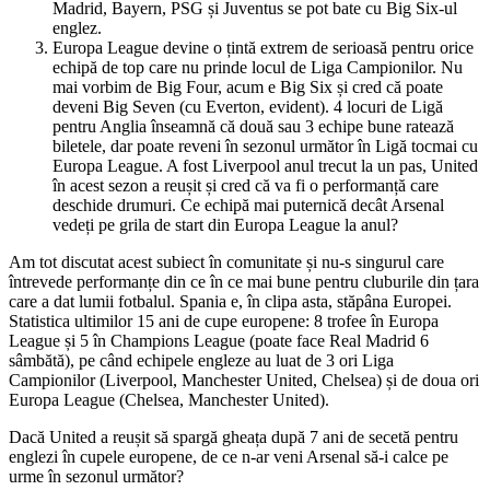
Madrid, Bayern, PSG și Juventus se pot bate cu Big Six-ul
englez.
Europa League devine o țintă extrem de serioasă pentru orice
echipă de top care nu prinde locul de Liga Campionilor. Nu
mai vorbim de Big Four, acum e Big Six și cred că poate
deveni Big Seven (cu Everton, evident). 4 locuri de Ligă
pentru Anglia înseamnă că două sau 3 echipe bune ratează
biletele, dar poate reveni în sezonul următor în Ligă tocmai cu
Europa League. A fost Liverpool anul trecut la un pas, United
în acest sezon a reușit și cred că va fi o performanță care
deschide drumuri. Ce echipă mai puternică decât Arsenal
vedeți pe grila de start din Europa League la anul?
Am tot discutat acest subiect în comunitate și nu-s singurul care
întrevede performanțe din ce în ce mai bune pentru cluburile din țara
care a dat lumii fotbalul. Spania e, în clipa asta, stăpâna Europei.
Statistica ultimilor 15 ani de cupe europene: 8 trofee în Europa
League și 5 în Champions League (poate face Real Madrid 6
sâmbătă), pe când echipele engleze au luat de 3 ori Liga
Campionilor (Liverpool, Manchester United, Chelsea) și de doua ori
Europa League (Chelsea, Manchester United).
Dacă United a reușit să spargă gheața după 7 ani de secetă pentru
englezi în cupele europene, de ce n-ar veni Arsenal să-i calce pe
urme în sezonul următor?