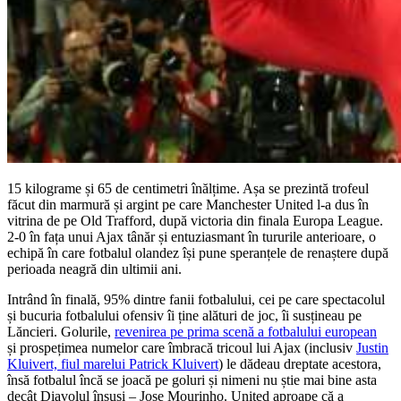
15 kilograme și 65 de centimetri înălțime. Așa se prezintă trofeul
făcut din marmură și argint pe care Manchester United l-a dus în
vitrina de pe Old Trafford, după victoria din finala Europa League.
2-0 în fața unui Ajax tânăr și entuziasmant în tururile anterioare, o
echipă în care fotbalul olandez își pune speranțele de renaștere după
perioada neagră din ultimii ani.
Intrând în finală, 95% dintre fanii fotbalului, cei pe care spectacolul
și bucuria fotbalului ofensiv îi ține alături de joc, îi susțineau pe
Lăncieri. Golurile,
revenirea pe prima scenă a fotbalului european
și prospețimea numelor care îmbracă tricoul lui Ajax (inclusiv
Justin
Kluivert, fiul marelui Patrick Kluivert
) le dădeau dreptate acestora,
însă fotbalul încă se joacă pe goluri și nimeni nu știe mai bine asta
decât Diavolul însuși – Jose Mourinho. United aproape că a