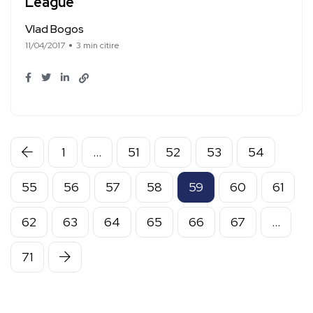
League
Vlad Bogos
11/04/2017
3 min citire
1
…
51
52
53
54
55
56
57
58
59
60
61
62
63
64
65
66
67
…
71