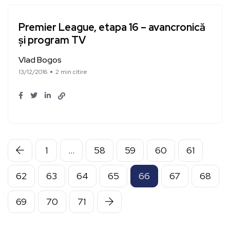
Premier League, etapa 16 – avancronică
și program TV
Vlad Bogos
13/12/2016
2 min citire
1
…
58
59
60
61
62
63
64
65
66
67
68
69
70
71