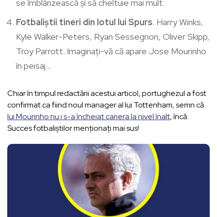
se îmblânzească și să cheltuie mai mult.
Fotbaliștii tineri din lotul lui Spurs
. Harry Winks,
Kyle Walker-Peters, Ryan Sessegnon, Oliver Skipp,
Troy Parrott. Imaginați-vă că apare Jose Mourinho
în peisaj…
Chiar în timpul redactării acestui articol, portughezul a fost
confirmat ca fiind noul manager al lui Tottenham, semn că
lui Mourinho nu i s-a încheiat cariera la nivel înalt
, încă.
Succes fotbaliștilor menționați mai sus!