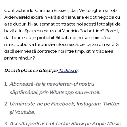
Contractele lui Christian Eriksen, Jan Vertonghen și Tobi
Alderweireld expiră în vară și din ianuarie ei pot negocia cu
alte cluburi. N-au semnat contracte noi acești fotbaliști de
bază ai lui Spurs din cauza lui Mauricio Pochettino? Posibil,
dar foarte puțin probabil. Situația lor nu se schimbă cu
nimic, clubul va trebui să-i înlocuiască, cel târziu din vară. Și
dacă semnează contracte noi între timp, citim trădarea
printre rânduri?
Dacă îți place ce citești pe
Tackle.ro
:
Abonează-te la
newsletter-ul nostru
săptămânal, prin Whatsapp sau e-mail
.
Urmărește-ne pe
Facebook
,
Instagram
,
Twitter
și
Youtube
.
Ascultă podcast-ul
Tackle Show
pe
Apple Music
,