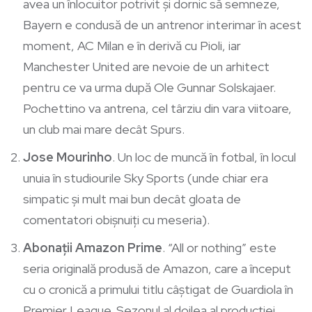
avea un înlocuitor potrivit și dornic să semneze,
Bayern e condusă de un antrenor interimar în acest
moment, AC Milan e în derivă cu Pioli, iar
Manchester United are nevoie de un arhitect
pentru ce va urma după Ole Gunnar Solskajaer.
Pochettino va antrena, cel târziu din vara viitoare,
un club mai mare decât Spurs.
Jose Mourinho
. Un loc de muncă în fotbal, în locul
unuia în studiourile Sky Sports (unde chiar era
simpatic și mult mai bun decât gloata de
comentatori obișnuiți cu meseria).
Abonații Amazon Prime
. “All or nothing” este
seria originală produsă de Amazon, care a început
cu o cronică a primului titlu câștigat de Guardiola în
Premier League. Sezonul al doilea al producției,