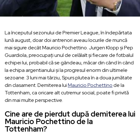
La începutul sezonului de Premier League, în îndepărtata
lună august, doar doi antrenori aveau locurile de muncă
mai sigure decât Mauricio Pochettino. Jurgen Klopp și Pep
Guardiola, preocupați unul de celălalt și fiecare de fotbalul
echipei lui, probabil că se gândeau, măcar din când în când
la echipa argentianului și la progresul enorm din ultimele
sezoane. 3 luni mai târziu, Spurs plutea în a doua jumătate
din clasament. Demiterea lui
Mauricio Pochettino
de la
Tottenham, ca oricare alt cutremur social, poate fi privită
din mai multe perspective.
Cine are de pierdut după demiterea lui
Mauricio Pochettino de la
Tottenham?