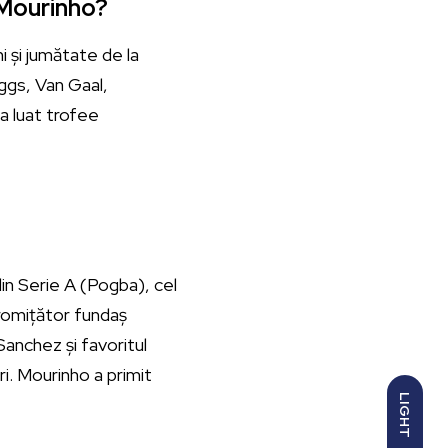
 Mourinho?
i și jumătate de la
ggs, Van Gaal,
 a luat trofee
din Serie A (Pogba), cel
promițător fundaș
Sanchez și favoritul
ri. Mourinho a primit
LIGHT