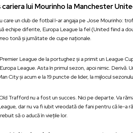
 cariera lui Mourinho la Manchester Unit
u care un club de fotbal l-ar angaja pe Jose Mourinho: tro
ă echipe diferite, Europa League la fel (United fiind a do
că vreo tonă și jumătate de cupe naționale.
în Premier League de la portughez și a primit un League Cup 
ă, Europa League. Asta în primul sezon, apoi nimic. Derivă. U
 City și acum e la 19 puncte de lider, la mijlocul sezonul
Old Trafford nu a fost un succes. Nici pe departe. Va rămân
eague, dar nu va fi iubit vreodată de fani pentru că le-a r
trebuit să o aducă în viețile lor.