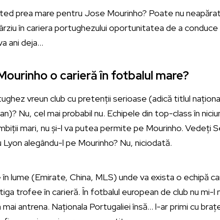
ted prea mare pentru Jose Mourinho? Poate nu neapărat 
ârziu în cariera portughezului oportunitatea de a conduce a
va ani deja…
ourinho o carieră în fotbalul mare?
ughez vreun club cu pretenții serioase (adică titlul naționa
n)? Nu, cel mai probabil nu. Echipele din top-class în niciu
ambiții mari, nu și-l va putea permite pe Mourinho. Vedeți 
Lyon alegându-l pe Mourinho? Nu, niciodată.
n lume (Emirate, China, MLS) unde va exista o echipă care
tiga trofee în carieră. În fotbalul european de club nu mi-l m
a mai antrena. Naționala Portugaliei însă… l-ar primi cu brațe