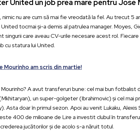
er United un job prea mare pentru Jose
nimic nu are cum să mai fie vreodată la fel. Au trecut 5 an
i United tocmai și-a demis al patrulea manager. Moyes, Gi
nt singurii care aveau CV-urile necesare acest rol. Fiecare
b cu statura lui United.
e Mourinho am scris din martie!
t Mourinho? A avut transferuri bune: cel mai bun fotbalist 
(Mkhitaryan), un super-golgeter (Ibrahimovic) și cel mai 
ly). Asta doar în primul sezon. Apoi au venit Lukaku, Alexis 
este 400 de milioane de Lire a investit clubul în transferu
ncrederea jucătorilor și de acolo s-a năruit totul.