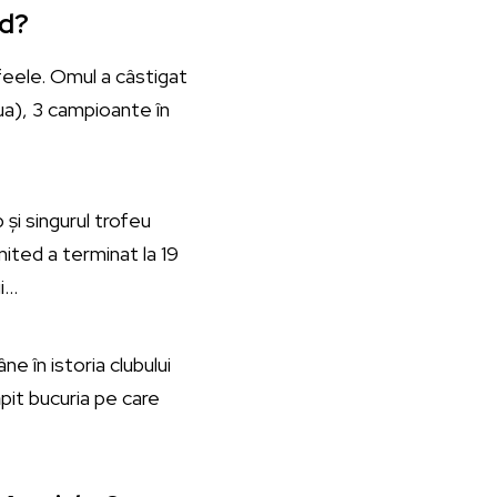
ed?
feele. Omul a câstigat
ua), 3 campioante în
și singurul trofeu
nited a terminat la 19
ui…
e în istoria clubului
ăpit bucuria pe care