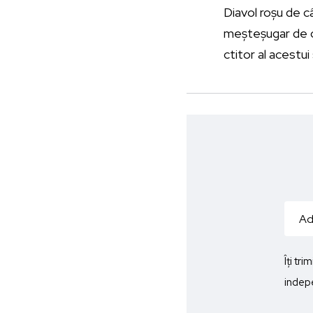
Diavol roșu de c
meșteșugar de cu
ctitor al acestui 
Îți tr
indepe