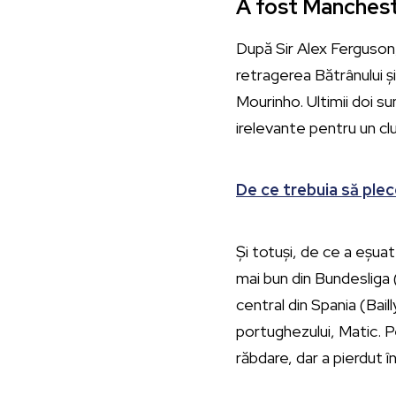
A fost Manchest
După Sir Alex Ferguson, 
retragerea Bătrânului ș
Mourinho. Ultimii doi su
irelevante pentru un clu
De ce trebuia să plec
Și totuși, de ce a eșua
mai bun din Bundesliga 
central din Spania (Bail
portughezului, Matic. P
răbdare, dar a pierdut î