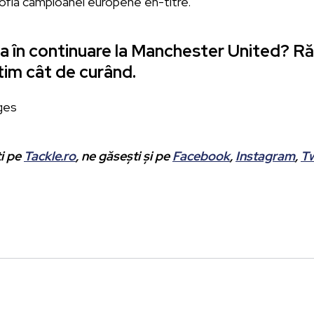
sofia campioanei europene en-titre.
a în continuare la Manchester United? Ră
tim cât de curând.
ges
ti pe
Tackle.ro
, ne găsești și pe
Facebook
,
Instagram
,
Tw