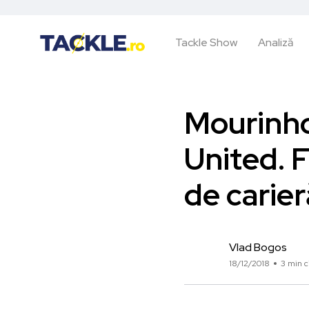
Tackle Show
Analiză
Mourinho
United. F
de carie
Vlad Bogos
18/12/2018
3 min c