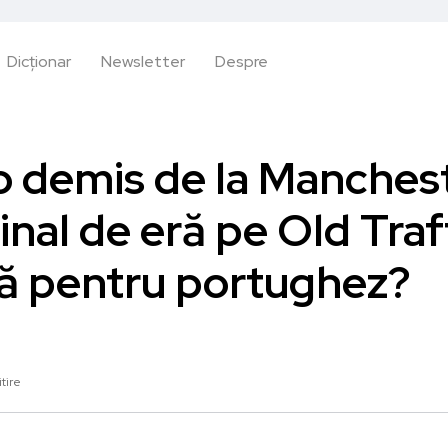
Dicționar
Newsletter
Despre
 demis de la Manches
inal de eră pe Old Tra
ră pentru portughez?
itire