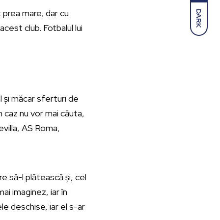
prea mare, dar cu
DARK
cest club. Fotbalul lui
l și măcar sferturi de
n caz nu vor mai căuta,
Sevilla, AS Roma,
 să-l plătească și, cel
ai imaginez, iar în
le deschise, iar el s-ar