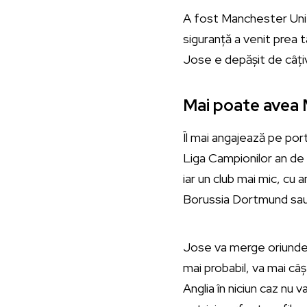
A fost Manchester Uni
siguranță a venit prea t
Jose e depășit de câți
Mai poate avea M
Îl mai angajează pe port
Liga Campionilor an de a
iar un club mai mic, cu 
Borussia Dortmund sau 
Jose va merge oriunde î
mai probabil, va mai câș
Anglia în niciun caz nu v