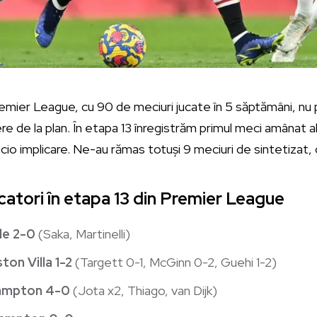
remier League, cu 90 de meciuri jucate în 5 săptămâni, n
re de la plan. În etapa 13 înregistrăm primul meci amânat a
cio implicare. Ne-au rămas totuși 9 meciuri de sintetizat, cu
catori în etapa 13 din Premier League
le 2-0
(Saka, Martinelli)
ton Villa 1-2
(Targett 0-1, McGinn 0-2, Guehi 1-2)
hampton 4-0
(Jota x2, Thiago, van Dijk)