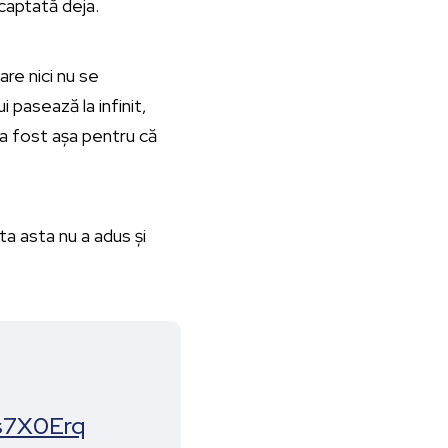
 captată deja.
are nici nu se
i pasează la infinit,
 a fost așa pentru că
a asta nu a adus și
2s7X0Erq