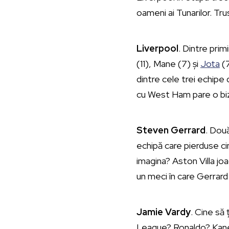
oameni ai Tunarilor. Tr
Liverpool
. Dintre pri
(11), Mane (7) și
Jota
(7
dintre cele trei echipe 
cu West Ham pare o biz
Steven Gerrard
. Dou
echipă care pierduse ci
imagina? Aston Villa jo
un meci în care Gerrar
Jamie Vardy
. Cine să
League? Ronaldo? Kane?