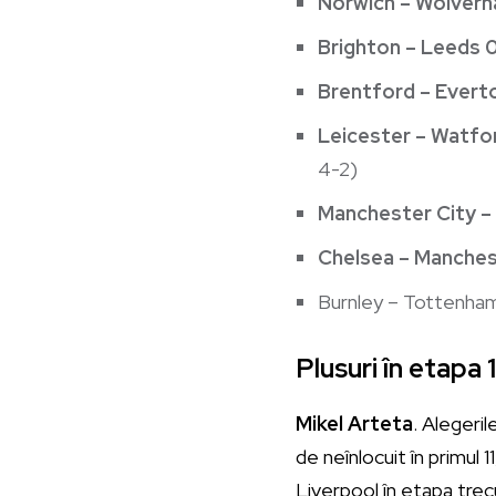
Norwich – Wolver
Brighton – Leeds 
Brentford – Evert
Leicester – Watfo
4-2)
Manchester City –
Chelsea – Manchest
Burnley – Tottenham
Plusuri în etapa
Mikel Arteta
. Alegeri
de neînlocuit în primul
Liverpool în etapa trecu