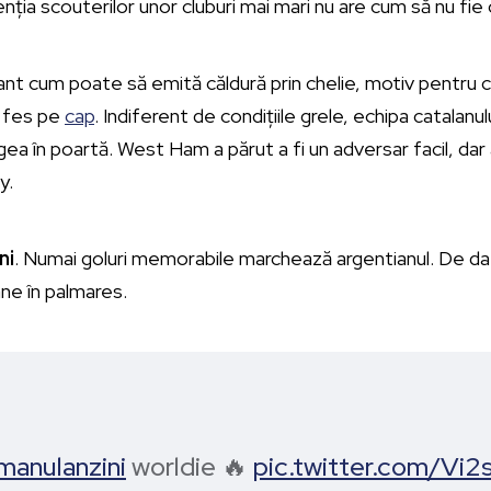
enția scouterilor unor cluburi mai mari nu are cum să nu fie
ant cum poate să emită căldură prin chelie, motiv pentru c
n fes pe
cap
. Indiferent de condițiile grele, echipa catalanulu
ea în poartă. West Ham a părut a fi un adversar facil, dar
y.
ni
. Numai goluri memorabile marchează argentianul. De dat
âne în palmares.
anulanzini
worldie 🔥
pic.twitter.com/Vi