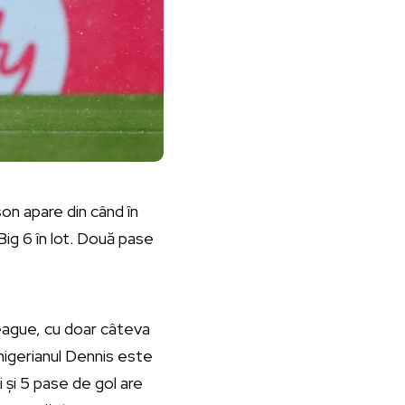
son apare din când în
ig 6 în lot. Două pase
 League, cu doar câteva
 nigerianul Dennis este
 și 5 pase de gol are