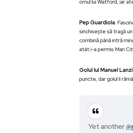
omul lui Watford, iar at
Pep Guardiola
. Fascin
sinchisește să tragă u
combină până intră ming
atât i-a permis Man Cit
Golul lui Manuel Lanzi
puncte, dar golul îi răm
Yet another
@m