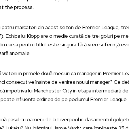
ust the process.
mii patru marcatori din acest sezon de Premier League, tre
). Echipa lui Klopp are o medie curată de trei goluri pe me
din cursa pentru titlul, este singura fără vreo suferință ev
ară anomalie.
ă victorii în primele două meciuri ca manager în Premier Le
nci consecutive înainte de venirea noului manager? Ce deb
acă împotriva lui Manchester City în etapa intermediară de
d poate influența ordinea de pe podiumul Premier League.
 țină pasul cu oamenii de la Liverpool în clasamentul golget
 Lukaku? Nu, bătrânul Jamie Vardy, care împlinește 35 d