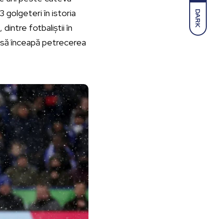
 golgeteri în istoria
DARK
intre fotbaliștii în
e să înceapă petrecerea