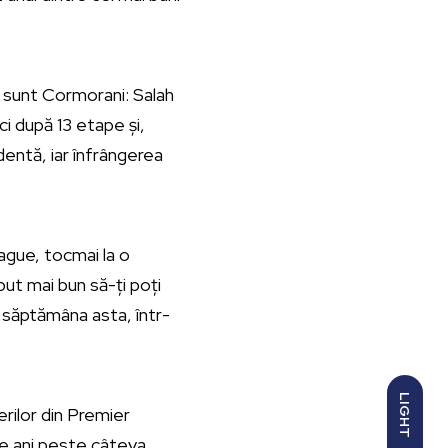
i sunt Cormorani: Salah
ci după 13 etape și,
identă, iar înfrângerea
ague, tocmai la o
ut mai bun să-ți poți
 săptămâna asta, într-
LIGHT
erilor din Premier
e ani peste câteva