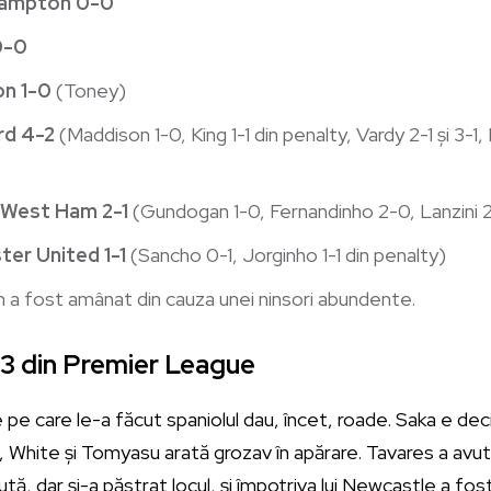
hampton 0-0
0-0
on 1-0
(Toney)
rd 4-2
(Maddison 1-0, King 1-1 din penalty, Vardy 2-1 și 3-
 West Ham 2-1
(Gundogan 1-0, Fernandinho 2-0, Lanzini 2
er United 1-1
(Sancho 0-1, Jorginho 1-1 din penalty)
 a fost amânat din cauza unei ninsori abundente.
 13 din Premier League
le pe care le-a făcut spaniolul dau, încet, roade. Saka e d
 11, White și Tomyasu arată grozav în apărare. Tavares a av
tă, dar și-a păstrat locul, și împotriva lui Newcastle a fost