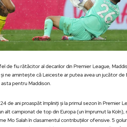
 fel de fiu rătăcitor al decarilor din Premier League, Maddi
și ne amintește că Leiceste ar putea avea un jucător de B
a asta pentru Maddison.
 24 de ani proaspăt împliniți și la primul sezon în Premier
-un alt campionat de top din Europa (un împrumut la Koln),
e Mo Salah în clasamentul contribuțiilor ofensive. 5 goluri