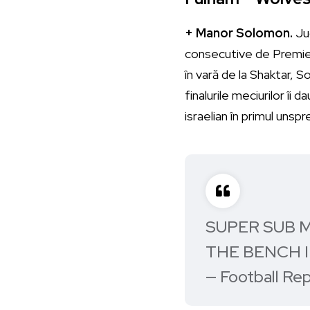
+ Manor Solomon.
Juc
consecutive de Premie
în vară de la Shaktar, S
finalurile meciurilor îi 
israelian în primul unsp
SUPER SUB 
THE BENCH I
— Football Re