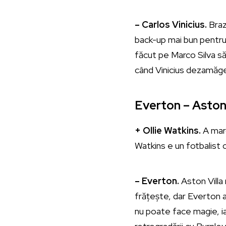
– Carlos Vinicius.
Brazi
back-up mai bun pentru 
făcut pe Marco Silva să
când Vinicius dezamăg
Everton – Aston 
+ Ollie Watkins.
A marc
Watkins e un fotbalist 
– Everton.
Aston Villa 
frățește, dar Everton 
nu poate face magie, ia