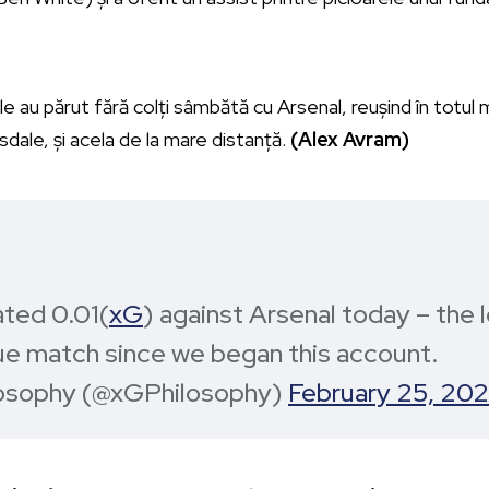
le au părut fără colți sâmbătă cu Arsenal, reușind în totul 
sdale, și acela de la mare distanță.
(Alex Avram)
ated 0.01(
xG
) against Arsenal today – the
e match since we began this account.
osophy (@xGPhilosophy)
February 25, 20