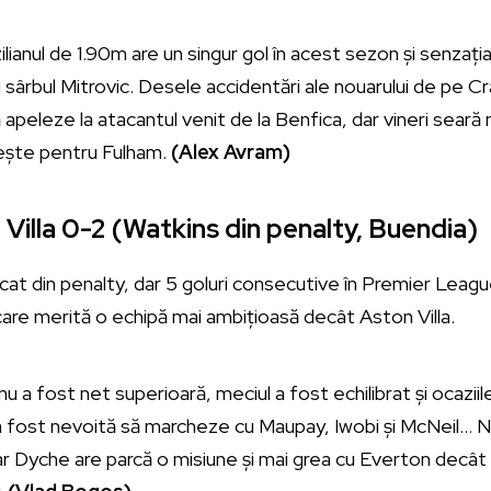
lianul de 1.90m are un singur gol în acest sezon și senzați
sârbul Mitrovic. Desele accidentări ale nouarului de pe 
 apeleze la atacantul venit de la Benfica, dar vineri seară
ește pentru Fulham.
(Alex Avram)
Villa 0-2 (Watkins din penalty, Buendia)
at din penalty, dar 5 goluri consecutive în Premier Leagu
care merită o echipă mai ambițioasă decât Aston Villa.
nu a fost net superioară, meciul a fost echilibrat și ocaziil
a fost nevoită să marcheze cu Maupay, Iwobi și McNeil… N
r Dyche are parcă o misiune și mai grea cu Everton decât 