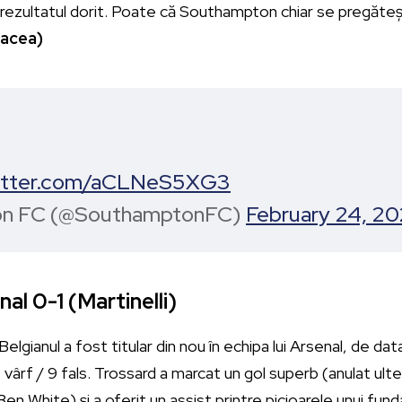
cu rezultatul dorit. Poate că Southampton chiar se pregăte
racea)
witter.com/aCLNeS5XG3
on FC (@SouthamptonFC)
February 24, 2
al 0-1 (Martinelli)
Belgianul a fost titular din nou în echipa lui Arsenal, de dat
 vârf / 9 fals. Trossard a marcat un gol superb (anulat ult
Ben White) și a oferit un assist printre picioarele unui fun