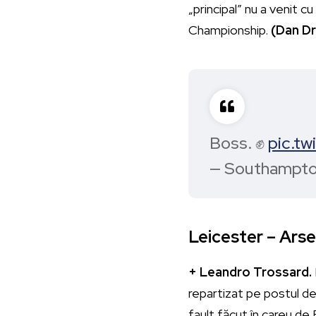
„principal” nu a venit 
Championship.
(Dan D
Boss. ✊
pic.t
— Southampt
Leicester – Arsen
+ Leandro Trossard.
repartizat pe postul de
fault făcut în careu de 