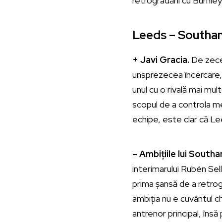
retrogradării cu Burnley
Leeds – Southam
+ Javi Gracia.
De zece 
unsprezecea încercare, 
unul cu o rivală mai mul
scopul de a controla me
echipe, este clar că L
– Ambițiile lui South
interimarului Rubén Sell
prima șansă de a retro
ambiția nu e cuvântul 
antrenor principal, însă