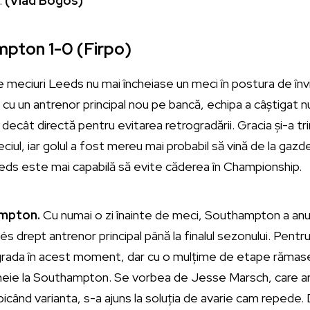
.
(Vlad Bogos)
pton 1-0 (Firpo)
meciuri Leeds nu mai încheiase un meci în postura de înv
cu un antrenor principal nou pe bancă, echipa a câștigat n
t decât directă pentru evitarea retrogradării. Gracia și-a t
ciul, iar golul a fost mereu mai probabil să vină de la gazd
eeds este mai capabilă să evite căderea în Championship.
ampton.
Cu numai o zi înainte de meci, Southampton a an
és drept antrenor principal până la finalul sezonului. Pentr
grada în acest moment, dar cu o mulțime de etape rămase
cheie la Southampton. Se vorbea de Jesse Marsch, care ar
 picând varianta, s-a ajuns la soluția de avarie cam repede. 