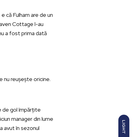
a e că Fulham are de un
Craven Cottage l-au
 nu a fost prima dată
e nu reușește oricine.
e de gol împărțite
iciun manager din lume
LIGHT
a avut în sezonul