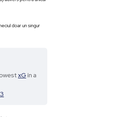
meciul doar un singur
 lowest
xG
in a
23