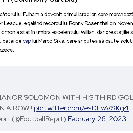
ătorul lui Fulham a devenit primul israelian care marchează 
r League, egalând recordul lui Ronny Rosenthal din Nove
olomon a stat în umbra excelentului Willian, dar prestațiile 
dau bătăi de
cap
lui Marco Silva, care ar putea să caute soluți
rezece.
MANOR SOLOMON WITH HIS THIRD GO
N A ROW!!!
pic.twitter.com/esDLwVSKg4
port (@FootballReprt)
February 26, 2023