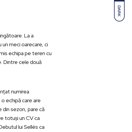
DARK
ingătoare. La a
u un meci oarecare, ci
rimis echipa pe teren cu
e. Dintre cele două
unțat numirea
u o echipă care are
 din sezon, pare că
e totuși un CV ca
Debutul lui Sellés ca