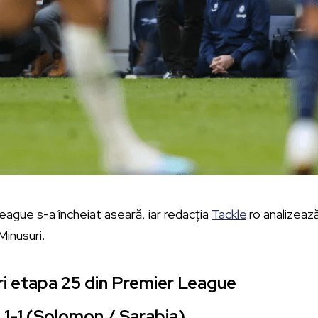
ague s-a încheiat aseară, iar redacția
Tackle
.ro analizeaz
 Minusuri.
uri etapa 25 din Premier League
 1-1 (Solomon / Sarabia)