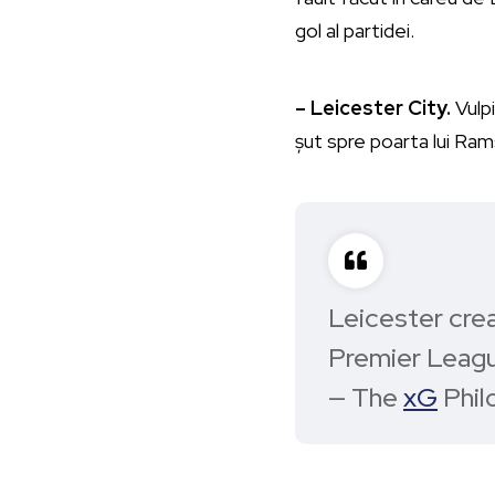
gol al partidei.
– Leicester City.
Vulpi
șut spre poarta lui Ram
Leicester cre
Premier Leagu
— The
xG
Phil