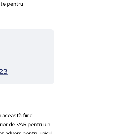
ște pentru
023
a această fiind
erior de VAR pentru un
daș advers pentru unicul