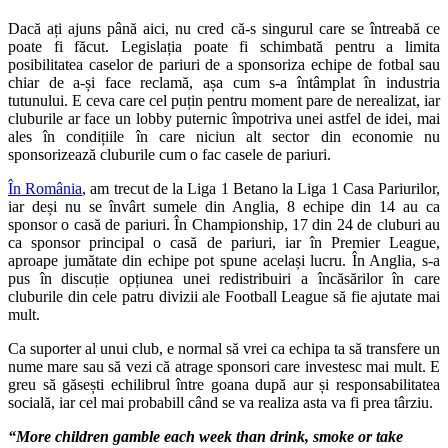
Dacă ați ajuns până aici, nu cred că-s singurul care se întreabă ce
poate fi făcut. Legislația poate fi schimbată pentru a limita
posibilitatea caselor de pariuri de a sponsoriza echipe de fotbal sau
chiar de a-și face reclamă, așa cum s-a întâmplat în industria
tutunului. E ceva care cel puțin pentru moment pare de nerealizat, iar
cluburile ar face un lobby puternic împotriva unei astfel de idei, mai
ales în condițiile în care niciun alt sector din economie nu
sponsorizează cluburile cum o fac casele de pariuri.
În România
, am trecut de la Liga 1 Betano la Liga 1 Casa Pariurilor,
iar deși nu se învârt sumele din Anglia, 8 echipe din 14 au ca
sponsor o casă de pariuri. În Championship, 17 din 24 de cluburi au
ca sponsor principal o casă de pariuri, iar în Premier League,
aproape jumătate din echipe pot spune același lucru. În Anglia, s-a
pus în discuție opțiunea unei redistribuiri a încăsărilor în care
cluburile din cele patru divizii ale Football League să fie ajutate mai
mult.
Ca suporter al unui club, e normal să vrei ca echipa ta să transfere un
nume mare sau să vezi că atrage sponsori care investesc mai mult. E
greu să găsești echilibrul între goana după aur și responsabilitatea
socială, iar cel mai probabill când se va realiza asta va fi prea târziu.
“More children gamble each week than drink, smoke or take