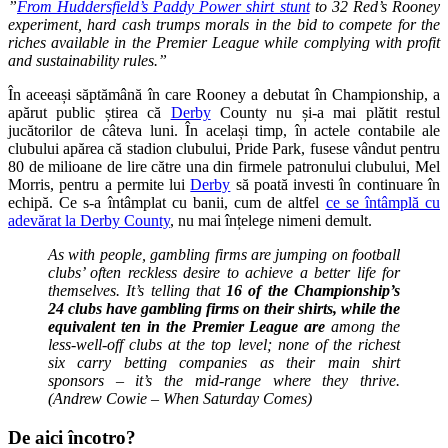
”
From Huddersfield’s Paddy Power shirt stunt
to 32 Red’s Rooney
experiment, hard cash trumps morals in the bid to compete for the
riches available in the Premier League while complying with profit
and sustainability rules.”
În aceeași săptămână în care Rooney a debutat în Championship, a
apărut public știrea că
Derby
County nu și-a mai plătit restul
jucătorilor de câteva luni. În același timp, în actele contabile ale
clubului apărea că stadion clubului, Pride Park, fusese vândut pentru
80 de milioane de lire către una din firmele patronului clubului, Mel
Morris, pentru a permite lui
Derby
să poată investi în continuare în
echipă. Ce s-a întâmplat cu banii, cum de altfel
ce se întâmplă cu
adevărat la Derby County
, nu mai înțelege nimeni demult.
As with people, gambling firms are jumping on football
clubs’ often reckless desire to achieve a better life for
themselves. It’s telling that
16 of the Championship’s
24 clubs have gambling firms on their shirts, while the
equivalent ten in the Premier League are
among the
less-well-off clubs at the top level; none of the richest
six carry betting companies as their main shirt
sponsors – it’s the mid-range where they thrive.
(Andrew Cowie – When Saturday Comes)
De aici încotro?