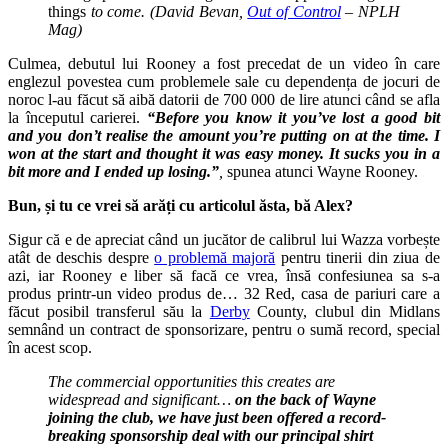
things
to come. (David Bevan,
Out of Control
– NPLH
Mag)
Culmea, debutul lui Rooney a fost precedat de un video în care
englezul povestea cum problemele sale cu dependența de jocuri de
noroc l-au făcut să aibă datorii de 700 000 de lire atunci când se afla
la începutul carierei.
“Before you know it you’ve lost a good bit
and you don’t realise the amount you’re putting on at the time. I
won at the start and thought it was easy money. It sucks you in a
bit more and I ended up losing.”
,
spunea atunci Wayne Rooney.
Bun, și tu ce vrei să arăți
cu articolul ăsta, bă Alex?
Sigur că e de apreciat când un jucător de calibrul lui Wazza vorbește
atât de deschis despre
o problemă majoră
pentru tinerii din ziua de
azi, iar Rooney e liber să facă ce vrea, însă confesiunea sa s-a
produs printr-un video produs de… 32 Red, casa de pariuri care a
făcut posibil transferul său la
Derby
County, clubul din Midlans
semnând un contract de sponsorizare, pentru o sumă record, special
în acest scop.
The commercial opportunities this creates are
widespread and significant…
on the back of Wayne
joining the club, we have just been offered a record-
breaking sponsorship deal with our principal shirt