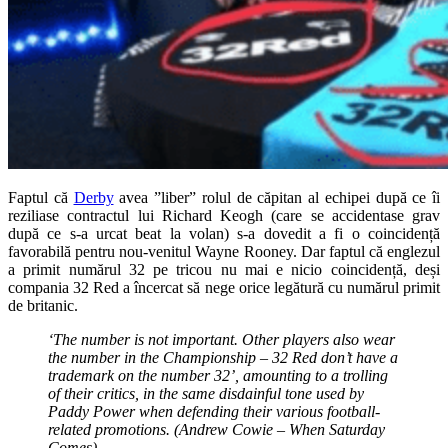
Faptul că
Derby
avea ”liber” rolul de căpitan al echipei după ce îi
reziliase contractul lui Richard Keogh (care se accidentase grav
după ce s-a urcat beat la volan) s-a dovedit a fi o coincidență
favorabilă pentru nou-venitul Wayne Rooney. Dar faptul că englezul
a primit numărul 32 pe tricou nu mai e nicio coincidență, deși
compania 32 Red a încercat să nege orice legătură cu numărul primit
de britanic.
‘The number is not important. Other players also wear
the number in the Championship – 32 Red don’t have a
trademark on the number 32’, amounting to a trolling
of their critics, in the same disdainful tone used by
Paddy Power when defending their various football-
related promotions. (Andrew Cowie – When Saturday
Comes)