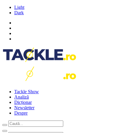
Light
Dark
Tackle Show
Analiză
Dicționar
Newsletter
Despre