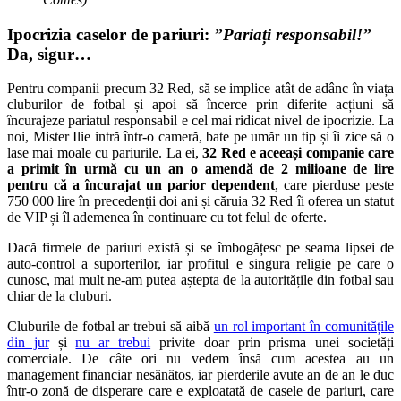
Ipocrizia caselor de pariuri:
”Pariați responsabil!”
Da, sigur…
Pentru companii precum 32 Red, să se implice atât de adânc în viața
cluburilor de fotbal și apoi să încerce prin diferite acțiuni să
încurajeze pariatul responsabil e cel mai ridicat nivel de ipocrizie. La
noi, Mister Ilie intră într-o cameră, bate pe umăr un tip și îi zice să o
lase mai moale cu pariurile. La ei,
32 Red e aceeași companie care
a primit în urmă cu un an o amendă de 2 milioane de lire
pentru că a încurajat un parior dependent
, care pierduse peste
750 000 lire în precedenții doi ani și căruia 32 Red îi oferea un statut
de VIP și îl ademenea în continuare cu tot felul de oferte.
Dacă firmele de pariuri există și se îmbogățesc pe seama lipsei de
auto-control a suporterilor, iar profitul e singura religie pe care o
cunosc, mai mult ne-am putea aștepta de la autoritățile din fotbal sau
chiar de la cluburi.
Cluburile de fotbal ar trebui să aibă
un rol important în comunitățile
din jur
și
nu ar trebui
privite doar prin prisma unei societăți
comerciale. De câte ori nu vedem însă cum acestea au un
management financiar nesănătos, iar pierderile avute an de an le duc
într-o zonă de disperare care e exploatată de casele de pariuri, care