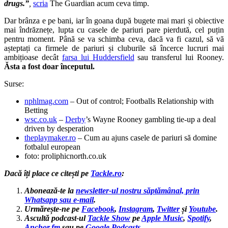
drugs.”
,
scria
The Guardian acum ceva timp.
Dar brânza e pe bani, iar în goana după bugete mai mari și obiective
mai îndrăznețe, lupta cu casele de pariuri pare pierdută, cel puțin
pentru moment. Până se va schimba ceva, dacă va fi cazul, să vă
așteptați ca firmele de pariuri și cluburile să încerce lucruri mai
ambițioase decât
farsa lui Huddersfield
sau transferul lui Rooney.
Ăsta a fost doar începutul.
Surse:
nphlmag.com
– Out of control; Footballs Relationship with
Betting
wsc.co.uk
–
Derby
’s Wayne Rooney gambling tie-up a deal
driven by desperation
theplaymaker.ro
– Cum au ajuns casele de pariuri să domine
fotbalul european
foto: proliphicnorth.co.uk
Dacă îți place ce citești pe
Tackle.ro
:
Abonează-te la
newsletter-ul nostru săptămânal, prin
Whatsapp sau e-mail
.
Urmărește-ne pe
Facebook
,
Instagram
,
Twitter
și
Youtube
.
Ascultă podcast-ul
Tackle Show
pe
Apple Music
,
Spotify
,
Anchor.fm
sau pe
Google Podcasts
.