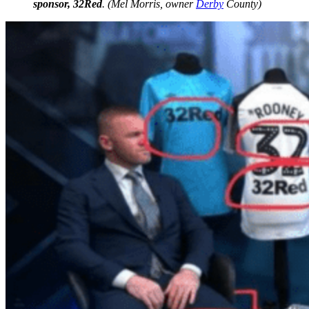
sponsor, 32Red
. (Mel Morris, owner
Derby
County)