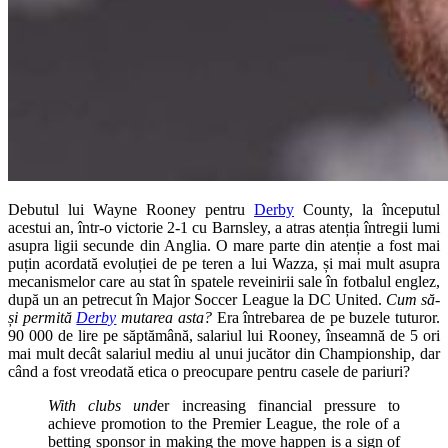
Debutul lui Wayne Rooney pentru
Derby
County, la începutul
acestui an, într-o victorie 2-1 cu Barnsley, a atras atenția întregii lumi
asupra ligii secunde din Anglia. O mare parte din atenție a fost mai
puțin acordată evoluției de pe teren a lui Wazza, și mai mult asupra
mecanismelor care au stat în spatele reveinirii sale în fotbalul englez,
după un an petrecut în Major Soccer League la DC United.
Cum să-
și permită
Derby
mutarea asta?
Era întrebarea de pe buzele tuturor.
90 000 de lire pe săptămână, salariul lui Rooney, înseamnă de 5 ori
mai mult decât salariul mediu al unui jucător din Championship, dar
când a fost vreodată etica o preocupare pentru casele de pariuri?
With clubs und
er increasing financial pressure to
achieve promotion to the Premier League, the role of a
betting sponsor in making the move happen is a sign of