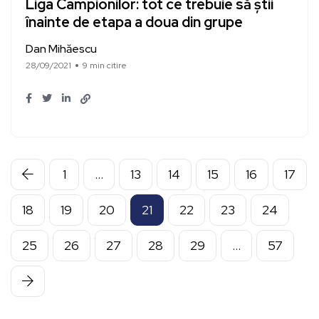
Liga Campionilor: tot ce trebuie să știi
înainte de etapa a doua din grupe
Dan Mihăescu
28/09/2021
9 min citire
1
…
13
14
15
16
17
18
19
20
21
22
23
24
25
26
27
28
29
…
57