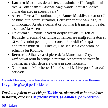
Lautaro Martinez
, de la Inter, are admiratori în Anglia, mai
ales la Tottenham și Arsenal. Să-și vândă Inter și al doilea
titular din atac în aceeași vară?
Arsenal îl vrea, în continuare, pe
James Maddison
, dar oricât
de bună ar fi oferta Tunarilor, Leicester trebuie să-și asigure
un înlocuitor. Arteta a declarat că vor mai fi transferuri, treaba
e serioasă la Arsenal.
Un oficial al Sevilliei a vorbit despre situatia lui
Joules
Kounde
, precizând că fundașul francez are mulți admiratori și
că va fi vândut pentru prețul corect. Probabil că, după
finalizarea mutării lui Lukaku, Chelsea se va concentra pe
achiziția lui Kounde.
Bernardo Silva
vrea să plece de la Manchester City,
văzându-și rolul în echipă diminuat. Ar prefera să plece în
Spania, nu e clar dacă are oferte în acest moment.
Nimic nou la Manchester United și nici la Liverpool în acestă
perioadă.
Ca întotdeauna, toate transferurile care se fac vara asta în Premier
League le găsești pe Tackle.ro
.
Dacă ți-a plăcut ce ai citit pe
Tackle
.ro, abonează-te la newsletter-
ul nostru, care vine
în fiecare vineri, pe e-mail și pe Whatsapp
.
68
Likes