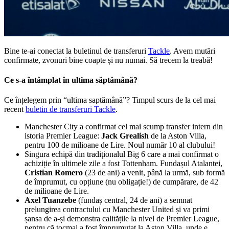
Bine te-ai conectat la buletinul de transferuri
Tackle
. Avem mutări
confirmate, zvonuri bine coapte și nu numai. Să trecem la treabă!
Ce s-a întâmplat în ultima săptămână?
Ce înțelegem prin “ultima saptămână”? Timpul scurs de la cel mai
recent
buletin de transferuri Tackle
.
Manchester City a confirmat cel mai scump transfer intern din
istoria Premier League:
Jack Grealish
de la Aston Villa,
pentru 100 de milioane de Lire. Noul număr 10 al clubului!
Singura echipă din tradiționalul Big 6 care a mai confirmat o
achiziție în ultimele zile a fost Tottenham. Fundașul Atalantei,
Cristian Romero
(23 de ani) a venit, până la urmă, sub formă
de împrumut, cu opțiune (nu obligație!) de cumpărare, de 42
de milioane de Lire.
Axel Tuanzebe
(fundaș central, 24 de ani) a semnat
prelungirea contractului cu Manchester United și va primi
șansa de a-și demonstra calitățile la nivel de Premier League,
pentru că tocmai a fost împrumutat la Aston Villa, unde e