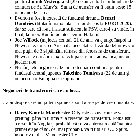
pentru
Jannik Vestergaard
(29 de ani, intrat în ultimul an de
contract pe St. Mary’s). Suma de transfer va fi puțin peste 15
milioane de Lire.
Everton a fost interesată de fundașul dreapta
Denzel
Dumfries
(titular în naționala Țărilor de Jos la EURO 2020),
dar se pare că n-au insistat suficient la PSV, care-l va vinde, în
final, la Inter. Bun înlocuitor pentru Hakimi!
Joe Willock
(mijlocaș central, 21 de ani) va ajunge înapoi la
Newcastle, după ce Arsenal a acceptat să-l vândă definitiv. Cu
mai puțin de 3 săptămâni rămase din fereastra de transferuri,
Newcastle rămâne singura echipa care n-a adus, încă, niciun
jucător nou.
Nesfârșitele negocieri ale lui Tottenham continuă pentru
fundașul central japonez
Takehiro Tomiyasu
(22 de ani) și
un acord cu Bologna este aproape.
Negocieri de transferuri care au loc…
…dar despre care nu putem spune că sunt aproape de vreo finalitate.
Harry Kane la Manchester City
este o saga care se va
prelungi până în ultima zi a ferestrei de transferuri. Fotbalistul
a revenit în Anglia și probabil că se va antrena o dată înaintea
primei etape când, cel mai probabil, va fi titular la… Spurs,
împotriva lui… Manchester City.