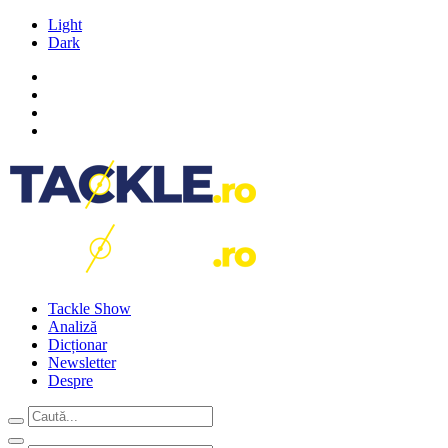
Light
Dark
Tackle Show
Analiză
Dicționar
Newsletter
Despre