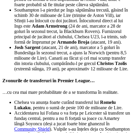
foarte probabil să fie titular peste câteva săptămâni.
Southampton l-a pierdut pe Ings săptămâna trecută, găsind în
schimb 30 de milioane de Lire (trimise de Aston Vill), iar
Sfinții l-au înlocuit cu doi jucători. Înlocuitorul direct al lui
Ings este
Adam Armstrong
(24 de ani, marcator a 28 de
goluri în sezonul trecut, la Blackburn Rovers). Furnizorul
principal de jucători al clubului, Chelsea U23, l-a trimis, sub
formă de împrumut pe
Armando Broja
(atacant, 19 ani).
Josh Sargent
(atacant, 21 de ani), marcator a 5 goluri în
Bundesliga în sezonul trecut, a ajuns la Norwich (pentru 8,5
milioane de Lire). Canarii au făcut și cel mai scump transfer
din istoria clubului, cumpărându-l pe grecul
Christos Tzolis
(extremă stânga, 19 ani), pe aproximativ 12 milioane de Lire.
Zvonurile de transferuri în Premier League…
…cu cea mai mare probabilitate de a se transforma în realitate.
Chelsea va anunța foarte curând transferul lui
Romelu
Lukaku
, pentru o sumă de peste 100 de milioane de Lire.
Accidentarea lui Fofana o va forța pe Leicester să transfere un
fundaș central, pentru a nu fi forțată sa joace cu Amartey
lângă Soyoncu (deși a jucat foarte bine ghanezul în
Community Shield
). Vulpile s-au înțeles deja cu Southampton