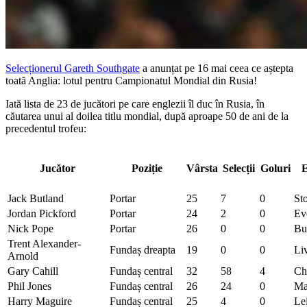
Selecționerul Gareth Southgate
a anunțat pe 16 mai ceea ce aștepta
toată Anglia: lotul pentru Campionatul Mondial din Rusia!
Iată lista de 23 de jucători pe care englezii îl duc în Rusia, în
căutarea unui al doilea titlu mondial, după aproape 50 de ani de la
precedentul trofeu:
Jucător
Poziție
Vârsta
Selecții
Goluri
E
Jack Butland
Portar
25
7
0
St
Jordan Pickford
Portar
24
2
0
Ev
Nick Pope
Portar
26
0
0
Bu
Trent Alexander-
Fundaș dreapta
19
0
0
Li
Arnold
Gary Cahill
Fundaș central
32
58
4
Ch
Phil Jones
Fundaș central
26
24
0
Ma
Harry Maguire
Fundaș central
25
4
0
Lei