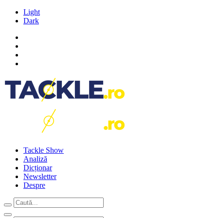
Light
Dark
Tackle Show
Analiză
Dicționar
Newsletter
Despre