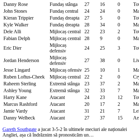
Danny Rose
Fundaș stânga
27
16
0
To
John Stones
Fundaș central
24
24
0
Ma
Kieran Trippier
Fundaș dreapta
27
5
0
To
Kyle Walker
Fundaș dreapta
28
34
0
Ma
Dele Alli
Mijlocaș central
22
23
2
To
Fabian Delph
Mijlocaș central
28
9
0
Ma
Mijlocaș
Eric Dier
24
25
3
To
defensiv
Mijlocaș
Jordan Henderson
27
38
0
Li
defensiv
Jesse Lingard
Mijlocaș ofensiv
25
10
1
Ma
Ruben Loftus-Cheek
Mijlocaș central
22
2
0
Cr
Raheem Sterling
Extremă stânga
23
37
2
Ma
Ashley Young
Extremă stânga
32
33
7
Ma
Harry Kane
Atacant
24
23
12
To
Marcus Rashford
Atacant
20
17
2
Ma
Jamie Vardy
Atacant
31
21
7
Lei
Danny Welbeck
Atacant
27
37
15
Ar
Gareth Southgate
a jucat 3-5-2 în ultimele meciuri ale naționalei
Angliei, așa că îndrăznim să pronosticăm un…