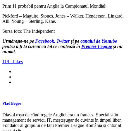
Prim 11 probabil pentru Anglia la Campionatul Mondial:
Pickford – Maguire, Stones, Jones – Walker, Henderson, Lingard,
Alli, Young – Sterling, Kane.
Sursa foto: The Independent
Urmărește-ne pe
Facebook,
Twitter
și pe
canalul de Youtube
pentru a fi la curent cu tot ce contează în
Premier League
și nu
numai.
119
Likes
Vlad Bogos
Diavol roșu de când regele Angliei era un francez. Specialist în
management de servicii IT, meșteșugar de cuvinte în timpul liber.
Fondator al grupului de fani Premier League România și ctitor al
acestui site.