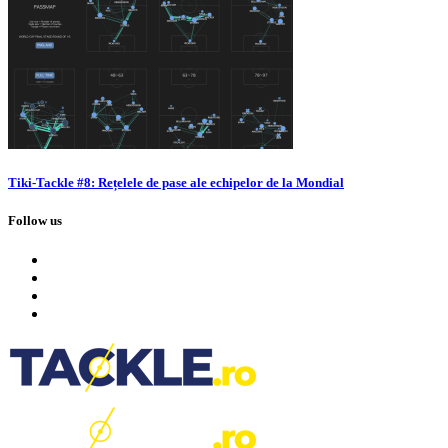
Tiki-Tackle #8: Rețelele de pase ale echipelor de la Mondial
Follow us