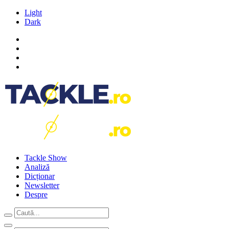
Light
Dark
Tackle Show
Analiză
Dicționar
Newsletter
Despre