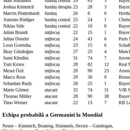
Mats Hummels
fundaș central
29
63
5
Bayer
Joshua Kimmich
fundaș dreapta
23
28
3
Bayer
Marvin Plattenhardt
fundaș
26
6
0
Herth
Antonio Rüdiger
fundaș central
25
24
1
Chels
Niklas Süle
fundaș central
22
10
0
Bayer
Julian Brandt
mijlocaș
22
15
1
Bayer
Julian Draxler
mijlocaș
24
43
6
Paris
Leon Goretzka
mijlocaș
23
15
6
Schal
İlkay Gündoğan
mijlocaș
27
25
4
Manch
Sami Khedira
mijlocaș
31
74
7
Juven
Toni Kroos
mijlocaș
28
82
12
Real 
Mesut Özil
mijlocaș
29
90
23
Arsen
Marco Reus
mijlocaș
29
30
9
Borus
Sebastian Rudy
mijlocaș
28
25
1
Bayer
Mario Gómez
atacant
32
74
31
VfB S
Thomas Müller
atacant
28
90
38
Bayer
Timo Werner
atacant
22
13
7
RB Le
Echipa probabilă a Germaniei la Mondial
Neuer – Kimmich, Boateng, Hummels, Hector – Gundogan,