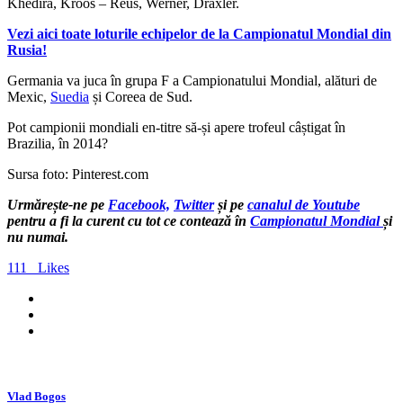
Khedira, Kroos – Reus, Werner, Draxler.
Vezi aici toate loturile echipelor de la Campionatul Mondial din
Rusia!
Germania va juca în grupa F a Campionatului Mondial, alături de
Mexic,
Suedia
și Coreea de Sud.
Pot campionii mondiali en-titre să-și apere trofeul câștigat în
Brazilia, în 2014?
Sursa foto: Pinterest.com
Urmărește-ne pe
Facebook,
Twitter
și pe
canalul de Youtube
pentru a fi la curent cu tot ce contează în
Campionatul Mondial
și
nu numai.
111
Likes
Vlad Bogos