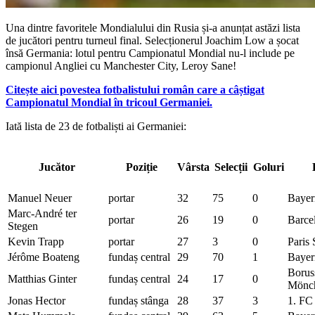
Una dintre favoritele Mondialului din Rusia și-a anunțat astăzi lista
de jucători pentru turneul final. Selecționerul Joachim Low a șocat
însă Germania: lotul pentru Campionatul Mondial nu-l include pe
campionul Angliei cu Manchester City, Leroy Sane!
Citește aici povestea fotbalistului român care a câștigat
Campionatul Mondial în tricoul Germaniei.
Iată lista de 23 de fotbaliști ai Germaniei:
Jucător
Poziție
Vârsta
Selecții
Goluri
Manuel Neuer
portar
32
75
0
Bayer
Marc-André ter
portar
26
19
0
Barce
Stegen
Kevin Trapp
portar
27
3
0
Paris
Jérôme Boateng
fundaș central
29
70
1
Bayer
Borus
Matthias Ginter
fundaș central
24
17
0
Mönch
Jonas Hector
fundaș stânga
28
37
3
1. FC