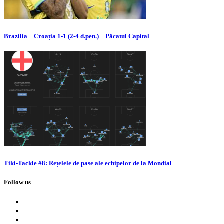
Brazilia – Croația 1-1 (2-4 d.pen.) – Păcatul Capital
Tiki-Tackle #8: Rețelele de pase ale echipelor de la Mondial
Follow us