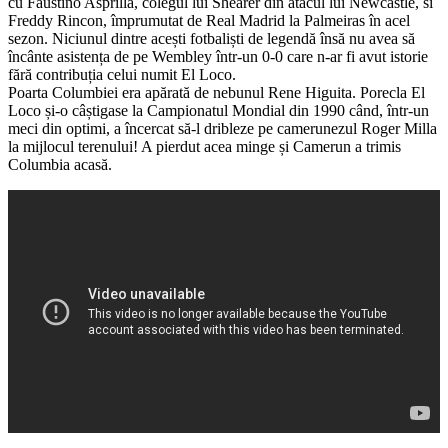
cu Faustino Asprilla, colegul lui Shearer din atacul lui Newcastle, si
Freddy Rincon, împrumutat de Real Madrid la Palmeiras în acel
sezon. Niciunul dintre acești fotbaliști de legendă însă nu avea să
încânte asistența de pe Wembley într-un 0-0 care n-ar fi avut istorie
fără contribuția celui numit El Loco.
Poarta Columbiei era apărată de nebunul Rene Higuita. Porecla El
Loco și-o câștigase la Campionatul Mondial din 1990 când, într-un
meci din optimi, a încercat să-l dribleze pe camerunezul Roger Milla
la mijlocul terenului! A pierdut acea minge și Camerun a trimis
Columbia acasă.