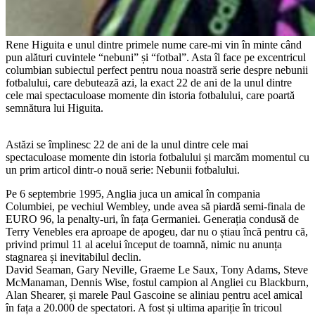
Rene Higuita e unul dintre primele nume care-mi vin în minte când
pun alături cuvintele “nebuni” și “fotbal”. Asta îl face pe excentricul
columbian subiectul perfect pentru noua noastră serie despre nebunii
fotbalului, care debutează azi, la exact 22 de ani de la unul dintre
cele mai spectaculoase momente din istoria fotbalului, care poartă
semnătura lui Higuita.
Astăzi se împlinesc 22 de ani de la unul dintre cele mai
spectaculoase momente din istoria fotbalului și marcăm momentul cu
un prim articol dintr-o nouă serie: Nebunii fotbalului.
Pe 6 septembrie 1995, Anglia juca un amical în compania
Columbiei, pe vechiul Wembley, unde avea să piardă semi-finala de
EURO 96, la penalty-uri, în fața Germaniei. Generația condusă de
Terry Venebles era aproape de apogeu, dar nu o știau încă pentru că,
privind primul 11 al acelui început de toamnă, nimic nu anunța
stagnarea și inevitabilul declin.
David Seaman, Gary Neville, Graeme Le Saux, Tony Adams, Steve
McManaman, Dennis Wise, fostul campion al Angliei cu Blackburn,
Alan Shearer, și marele Paul Gascoine se aliniau pentru acel amical
în fața a 20.000 de spectatori. A fost și ultima apariție în tricoul