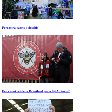
Fereastra care s-a deschis
De ce sunt cei de la Brentford porecliți Albinele?