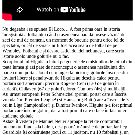
Nu degeaba i se spunea El Loco… A fost prima oară în istoria
înregistrată a fotbalului când o asemenea paradă fusese văzută de
zeci de mii de oameni, un moment de bucurie pentru orice fel de
spectator, oricât de săracă ar fi fost acea seară de fotbal de pe
Wembley. Fotbalul e și despre astfel de idei nebunești, care scriu
istorie acolo unde golurile nu o fac.
Scorpionul lui Higuita a intrat pe genericele emisiunilor de fotbal din
toată lumea și azi pare de neconceput o asemenea nesăbuință din
partea unui portar. Jocul cu mingea la picior și golurile înscrise din
lovituri libere și penalty-uri de Higuita au deschis calea pentru
portarii sud-americani precum Rogerio Ceni (130 de goluri în
carieră), Chilavert (67 de goluri), Jorge Campos (46) și mulți alții.
Au urmat europenii Peter Schmeichel (primul portar care a înscris
vreodată în Premier League!) și Hans-Jorg Butt (care a înscris de 3
ori în Liga Campionilor!) și Dimitar Ivankov. Higuita n-a fost primul
portar care înscrie goluri, dar a fost primul care o face în fața unei
audiențe globale.
Astăzi îl vedem pe Manuel Neuer aproape la fel de comfortabil
precum un fundaș la balon, deși poartă mănușile de portar, iar Pep
Guardiola își construiește jocul cu 11 jucători, nu 10 fotbaliști și un