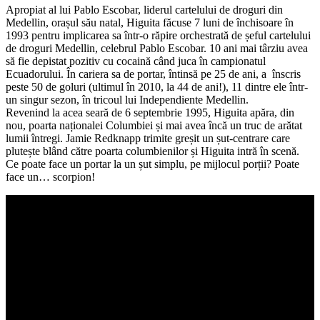
Apropiat al lui Pablo Escobar, liderul cartelului de droguri din
Medellin, orașul său natal, Higuita făcuse 7 luni de închisoare în
1993 pentru implicarea sa într-o răpire orchestrată de șeful cartelului
de droguri Medellin, celebrul Pablo Escobar. 10 ani mai târziu avea
să fie depistat pozitiv cu cocaină când juca în campionatul
Ecuadorului. În cariera sa de portar, întinsă pe 25 de ani, a înscris
peste 50 de goluri (ultimul în 2010, la 44 de ani!), 11 dintre ele într-
un singur sezon, în tricoul lui Independiente Medellin.
Revenind la acea seară de 6 septembrie 1995, Higuita apăra, din
nou, poarta naționalei Columbiei și mai avea încă un truc de arătat
lumii întregi. Jamie Redknapp trimite greșit un șut-centrare care
plutește blând către poarta columbienilor și Higuita intră în scenă.
Ce poate face un portar la un șut simplu, pe mijlocul porții? Poate
face un… scorpion!