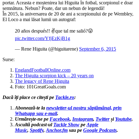
portar. Aceasta e moștenirea lui Higuita în fotbal, scorpionul e doar
semnătura. Nebun? Poate, dar un nebun de legendă!
În 2015, la aniversarea de 20 de ani a scorpionului de pe Wembley,
El Loco a mai lăsat lumii un autograf:
20 años después!! ✌que tal me salió?😜
pic.twitter.com/YfjEzKjB1g
— Rene Higuita (@higuitarene)
September 6, 2015
Surse:
EnglandFootballOnline.com
The Higuita scorpion kick – 20 years on
The legacy of Rene Higuita
Foto: 101GreatGoals.com
Dacă îți place ce citești pe
Tackle.ro
:
Abonează-te la
newsletter-ul nostru săptămânal, prin
Whatsapp sau e-mail
.
Urmărește-ne pe
Facebook
,
Instagram
,
Twitter
și
Youtube
.
Ascultă podcast-ul
Tackle Show
pe
Apple
Music
,
Spotify
,
Anchor.fm
sau pe
Google Podcasts
.