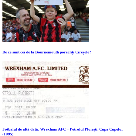
De ce sunt cei de la Bournemouth porecliți Cireșele?
Fotbalul de altă dată: Wrexham AFC – Petrolul Ploiești, Cupa Cupelor
(1995)