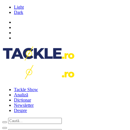
Light
Dark
Tackle Show
Analiză
Dicționar
Newsletter
Despre