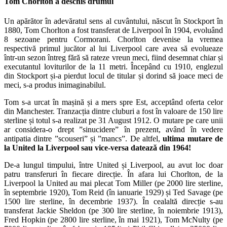
Tom Chorlton a deschis drumul
Un apărător în adevăratul sens al cuvântului, născut în Stockport în
1880, Tom Chorlton a fost transferat de Liverpool în 1904, evoluând
8 sezoane pentru Cormorani. Chorlton devenise la vremea
respectivă primul jucător al lui Liverpool care avea să evolueaze
într-un sezon întreg fără să rateze vreun meci, fiind desemnat chiar și
executantul loviturilor de la 11 metri. Începând cu 1910, englezul
din Stockport și-a pierdut locul de titular și dorind să joace meci de
meci, s-a produs inimaginabilul.
Tom s-a urcat în mașină și a mers spre Est, acceptând oferta celor
din Manchester. Tranzacția dintre cluburi a fost în valoare de 150 lire
sterline și totul s-a realizat pe 31 August 1912. O mutare pe care unii
ar considera-o drept ”sinucidere” în prezent, având în vedere
antipatia dintre ”scouseri” și ”mancs”. De altfel,
ultima mutare de
la United la Liverpool sau vice-versa datează din 1964!
De-a lungul timpului, între United și Liverpool, au avut loc doar
patru transferuri în fiecare direcție. În afara lui Chorlton, de la
Liverpool la United au mai plecat Tom Miller (pe 2000 lire sterline,
în septembrie 1920), Tom Reid (în ianuarie 1929) și Ted Savage (pe
1500 lire sterline, în decembrie 1937). În cealaltă direcție s-au
transferat Jackie Sheldon (pe 300 lire sterline, în noiembrie 1913),
Fred Hopkin (pe 2800 lire sterline, în mai 1921), Tom McNulty (pe