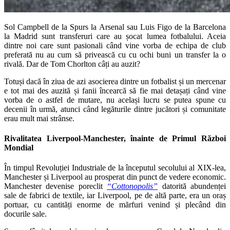
Sol Campbell de la Spurs la Arsenal sau Luis Figo de la Barcelona
la Madrid sunt transferuri care au șocat lumea fotbalului. Aceia
dintre noi care sunt pasionali când vine vorba de echipa de club
preferată nu au cum să privească cu cu ochi buni un transfer la o
rivală. Dar de Tom Chorlton câți au auzit?
Totuși dacă în ziua de azi asocierea dintre un fotbalist și un mercenar
e tot mai des auzită și fanii încearcă să fie mai detașați când vine
vorba de o astfel de mutare, nu același lucru se putea spune cu
decenii în urmă, atunci când legăturile dintre jucători și comunitate
erau mult mai strânse.
Rivalitatea Liverpool-Manchester, înainte de Primul Război
Mondial
În timpul Revoluției Industriale de la începutul secolului al XIX-lea,
Manchester și Liverpool au prosperat din punct de vedere economic.
Manchester devenise poreclit
“Cottonopolis”
datorită abundenței
sale de fabrici de textile, iar Liverpool, pe de altă parte, era un oraș
portuar, cu cantități enorme de mărfuri venind și plecând din
docurile sale.