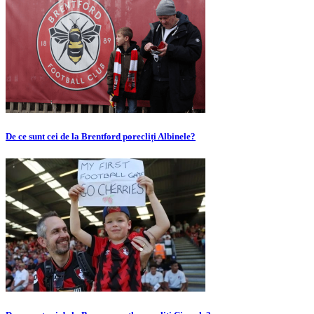
De ce sunt cei de la Brentford porecliți Albinele?