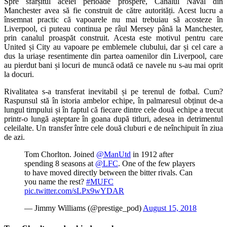
Spre sfârșitul acelei perioade prospere, Canalul Naval din
Manchester avea să fie construit de către autorități. Acest lucru a
însemnat practic că vapoarele nu mai trebuiau să acosteze în
Liverpool, ci puteau continua pe râul Mersey până la Manchester,
prin canalul proaspăt construit. Acesta este motivul pentru care
United și City au vapoare pe emblemele clubului, dar și cel care a
dus la uriașe resentimente din partea oamenilor din Liverpool, care
au pierdut bani și locuri de muncă odată ce navele nu s-au mai oprit
la docuri.
Rivalitatea s-a transferat inevitabil și pe terenul de fotbal. Cum?
Raspunsul stă în istoria ambelor echipe, în palmaresul obținut de-a
lungul timpului și în faptul că fiecare dintre cele două echipe a trecut
printr-o lungă așteptare în goana după titluri, adesea in detrimentul
celeilalte. Un transfer între cele două cluburi e de neînchipuit în ziua
de azi.
Tom Chorlton. Joined
@ManUtd
in 1912 after
spending 8 seasons at
@LFC
. One of the few players
to have moved directly between the bitter rivals. Can
you name the rest?
#MUFC
pic.twitter.com/sLPx9wYDAR
— Jimmy Williams (@prestige_pod)
August 15, 2018