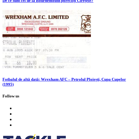
De ce sunt cei de la Bournemouth porecliți Cireșele?
Fotbalul de altă dată: Wrexham AFC – Petrolul Ploiești, Cupa Cupelor
(1995)
Follow us