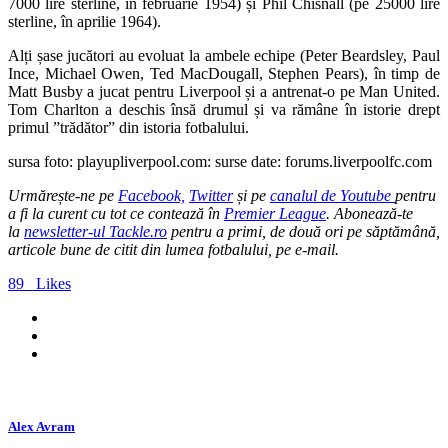
7000 lire sterline, în februarie 1954) și Phil Chisnall (pe 25000 lire
sterline, în aprilie 1964).
Alți șase jucători au evoluat la ambele echipe (Peter Beardsley, Paul
Ince, Michael Owen, Ted MacDougall, Stephen Pears), în timp de
Matt Busby a jucat pentru Liverpool și a antrenat-o pe Man United.
Tom Charlton a deschis însă drumul și va rămâne în istorie drept
primul ”trădător” din istoria fotbalului.
sursa foto: playupliverpool.com: surse date: forums.liverpoolfc.com
Urmărește-ne pe
Facebook,
Twitter
și pe
canalul de Youtube
pentru
a fi la curent cu tot ce contează în
Premier League
.
Abonează-te
la
newsletter-ul Tackle.ro
pentru a primi, de două ori pe săptămână,
articole bune de citit din lumea fotbalului, pe e-mail.
89
Likes
Alex Avram