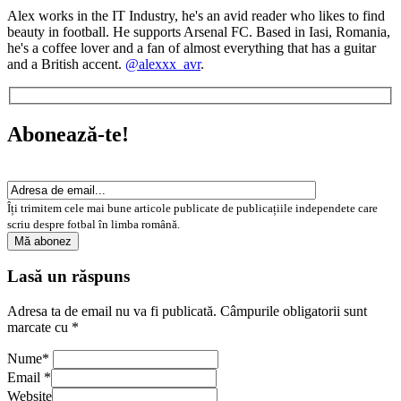
Alex works in the IT Industry, he's an avid reader who likes to find
beauty in football. He supports Arsenal FC. Based in Iasi, Romania,
he's a coffee lover and a fan of almost everything that has a guitar
and a British accent.
@alexxx_avr
.
Abonează-te!
Îți trimitem cele mai bune articole publicate de publicațiile independete care
scriu despre fotbal în limba română.
Lasă un răspuns
Adresa ta de email nu va fi publicată.
Câmpurile obligatorii sunt
marcate cu
*
Nume
*
Email
*
Website