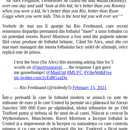
” Sir Alex Ferguson, I remember he called me and Wazza (Rooney)
over one day and said ‘look at this kid, he’s better than you Rooney
when you were a kid, he’s better than you Rio, better than Ryan
Giggs when you were kids. This is the best kid you will ever see’ “
Vorbele de mai sus îi aparțin lui Rio Ferdinand, care recent
rememora dispariția prematură din fotbalul ”mare” a unui fotbalist cu
un potențial enorm. Ravel Morrison a fost unul din puţinele talente
fără cusur produse de fotbalul britanic. Când Sir Alex, unul din cei
mai mari manageri din istoria fotbalului face astfel de afirmații, orice
replică este de prisos.
I text the boss (Sir Alex) this morning asking him for 5
words on
@morrisonravel
…. the response I got gave
me goosebumps!
@ManUtd
#MUFC
#VibeWithFive
pic.twitter.com/2cEd8GzaDq
— Rio Ferdinand (@rioferdy5)
February 15, 2021
Într-o perioadă în care în fotbalul modern se aruncă cu sute de
milioane de euro și în care United își permite să-i plătească lui Alexis
Sanchez 500 000 Euro pe săptămână, idolul tribunelor de pe Old
Trafford putea și trebuia să fie unul de-al casei. Născut și crescut în
Wythenshawe, Manchester, Ravel Morrison a început fotbalul la
United și a impresionat de la început cu naturalețea cu care controla
mingea și cu care scotea adversarii din joc. Englezul a făcut parte