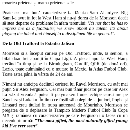
moartea prietena și mama prietenei sale.
Poate cea mai bună caracterizare i-a făcut-o Sam Allardyce. Big
Sam l-a avut în lot la West Ham și nu-și dorea de la Morisson decât
să stea departe de probleme în afara terenului:
’It’s not that he has to
impress me as a footballer, we know about his talent. It’s about
playing the talent and himself to a disciplined life in general’’
.
De la Old Trafford la Estadio Jalisco
Morrison și-a început cariera pe Old Trafford, unde, la seniori, a
bifat doar trei apariții în Cupa Ligii. A plecat apoi la West Ham,
trecând în timp și pe la Birmingham, Cardiff, QPR (de două ori),
Lazio, toate culminând cu o mutare în Mexic, la Atlas Futbol Club.
Toate astea până la vârsta de 24 de ani.
Nimeni nu anticipa declinul carierei lui Ravel Morrison, cu atât mai
puțin Sir Alex Ferguson. Cel mai bun tânăr jucător pe care Sir Alex
l-a văzut vreodată putea fi playmakerul unei echipe care-i are pe
Sanchez și Lukaku. În timp ce foștii săi colegi de la juniori, Pogba și
Lingard erau titulari în trupa antrenată de Mourinho, Morrison se
pregătea de o deplasare la Tampico Madero Futbol Club în Copa
MX și rămânea cu caracterizarea pe care Ferguson i-o făcea cu un
deceniu în urmă:
”The most gifted, the most naturally gifted young
kid I’ve ever seen”
.