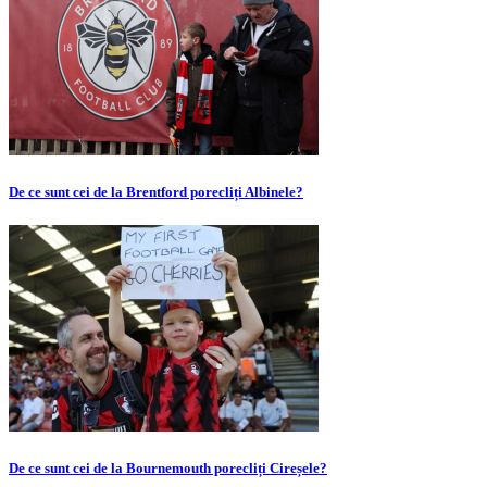
De ce sunt cei de la Brentford porecliți Albinele?
De ce sunt cei de la Bournemouth porecliți Cireșele?