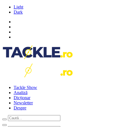
Light
Dark
Tackle Show
Analiză
Dicționar
Newsletter
Despre