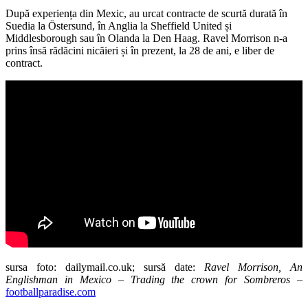
După experiența din Mexic, au urcat contracte de scurtă durată în
Suedia la Östersund, în Anglia la Sheffield United și
Middlesborough sau în Olanda la Den Haag. Ravel Morrison n-a
prins însă rădăcini nicăieri și în prezent, la 28 de ani, e liber de
contract.
sursa foto: dailymail.co.uk; sursă date:
Ravel Morrison, An
Englishman in Mexico – Trading the crown for Sombreros
–
footballparadise.com