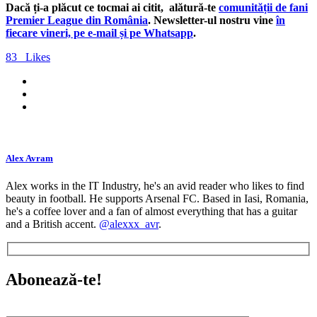
Dacă ți-a plăcut ce tocmai ai citit, alătură-te
comunității de fani
Premier League din România
. Newsletter-ul nostru vine
în
fiecare vineri, pe e-mail și pe Whatsapp
.
83
Likes
Alex Avram
Alex works in the IT Industry, he's an avid reader who likes to find
beauty in football. He supports Arsenal FC. Based in Iasi, Romania,
he's a coffee lover and a fan of almost everything that has a guitar
and a British accent.
@alexxx_avr
.
Abonează-te!