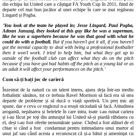
din echipa lui United care a câștigat FA Youth Cup în 2011, fiind de
departe cel mai bun jucător al unei echipe în care se mai regăseau
Lingard și Pogba.
‘
You look at the team he played in; Jesse Lingard, Paul Pogba,
Adnan Januzaj, they looked at this guy like he was a superman,
like he was a superhero because he was that good with what he
could do with a football.
But if you haven’t got it all, if you haven’t
got the mental capacity to deal with being a professional footballer
then it won’t work. I tried to help him, but what they get up to
outside of the football club can affect what they do on the pitch
because if you have got bad habits off the pitch as a young kid or as
an adult it will affect your performances on the pitch.’
Cum să-ți bați joc de carieră
Înzestrat de la natură cu un talent imens, ajuns deja într-un mediu
fotbalistic sănătos, tot ce trebuia Ravel Morrison să facă era să stea
departe de probleme și să ducă o viață sportivă. Un preț mic ați
spune, dar e ceva ce englezul n-a reușit niciodată să facă. Atitudinea
arogantă, nepăsarea și belelele în care intra, toate i-au ruinat cariera
și i-au făcut pe toți din anturajul lui United să-și piardă răbdarea cu
el, deși i-au fost oferite nenumărate șanse. Clubul a fost alături de el
chiar si când a fost condamnat pentru intimadarea unui martor al
unui jaf sau când acesta a recunoscut că și-a bătut și amenințat cu