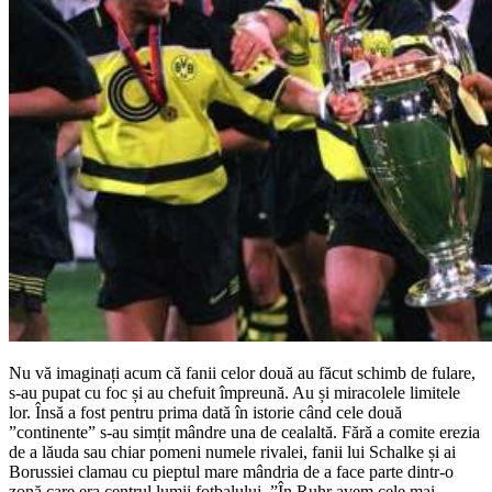
Nu vă imaginați acum că fanii celor două au făcut schimb de fulare,
s-au pupat cu foc și au chefuit împreună. Au și miracolele limitele
lor. Însă a fost pentru prima dată în istorie când cele două
”continente” s-au simțit mândre una de cealaltă. Fără a comite erezia
de a lăuda sau chiar pomeni numele rivalei, fanii lui Schalke și ai
Borussiei clamau cu pieptul mare mândria de a face parte dintr-o
zonă care era centrul lumii fotbalului. ”În Ruhr avem cele mai