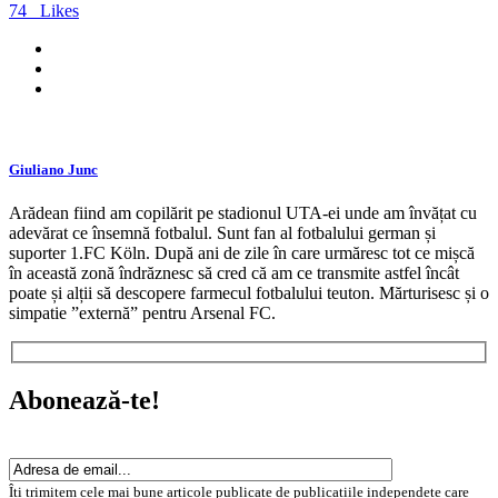
74
Likes
Giuliano Junc
Arădean fiind am copilărit pe stadionul UTA-ei unde am învățat cu
adevărat ce însemnă fotbalul. Sunt fan al fotbalului german și
suporter 1.FC Köln. După ani de zile în care urmăresc tot ce mișcă
în această zonă îndrăznesc să cred că am ce transmite astfel încât
poate și alții să descopere farmecul fotbalului teuton. Mărturisesc și o
simpatie ”externă” pentru Arsenal FC.
Abonează-te!
Îți trimitem cele mai bune articole publicate de publicațiile independete care