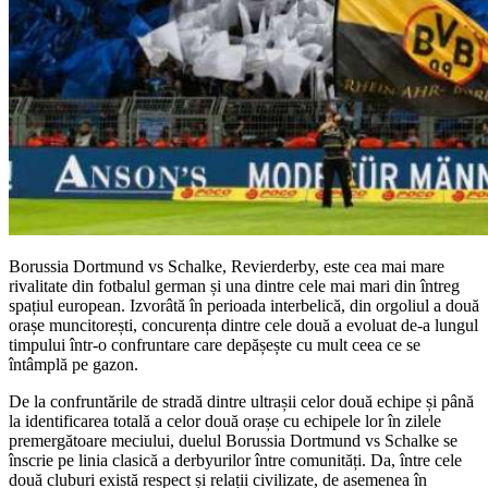
Borussia Dortmund vs Schalke, Revierderby, este cea mai mare
rivalitate din fotbalul german și una dintre cele mai mari din întreg
spațiul european. Izvorâtă în perioada interbelică, din orgoliul a două
orașe muncitorești, concurența dintre cele două a evoluat de-a lungul
timpului într-o confruntare care depășește cu mult ceea ce se
întâmplă pe gazon.
De la confruntările de stradă dintre ultrașii celor două echipe și până
la identificarea totală a celor două orașe cu echipele lor în zilele
premergătoare meciului, duelul Borussia Dortmund vs Schalke se
înscrie pe linia clasică a derbyurilor între comunități. Da, între cele
două cluburi există respect și relații civilizate, de asemenea în