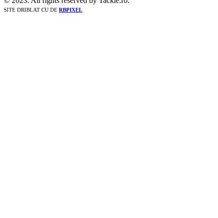
© 2023. All rights reserved by Tackle.ro.
SITE DRIBLAT CU
DE
RBPIXEL