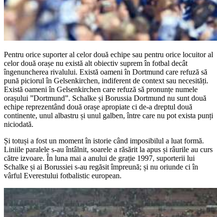
Pentru orice suporter al celor două echipe sau pentru orice locuitor al
celor două orașe nu există alt obiectiv suprem în fotbal decât
îngenuncherea rivalului. Există oameni în Dortmund care refuză să
pună piciorul în Gelsenkirchen, indiferent de context sau necesități.
Există oameni în Gelsenkirchen care refuză să pronunțe numele
orașului ”Dortmund”. Schalke și Borussia Dortmund nu sunt două
echipe reprezentând două orașe apropiate ci de-a dreptul două
continente, unul albastru și unul galben, între care nu pot exista punți
niciodată.
Și totuși a fost un moment în istorie când imposibilul a luat formă.
Liniile paralele s-au întâlnit, soarele a răsărit la apus și râurile au curs
către izvoare. În luna mai a anului de grație 1997, suporterii lui
Schalke și ai Borussiei s-au regăsit împreună; și nu oriunde ci în
vârful Everestului fotbalistic european.