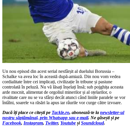
Un nou episod din acest serial nesfârșit al duelului Borussia –
Schalke va avea loc în această după-amiază. Din nou vom vedea
cordialitate între cei implicați, civilizație în tribune și pasiune
controlată în peluză. Nu vă lăsați înșelați însă; sub pojghița aceasta
arde mocnit, alimentat de orgoliul minerilor și al oțelarilor, o
rivalitate care nu se va sfârși decât atunci când liniile paralele se vor
întâlni, soarele va răsări la apus iar râurile vor curge către izvoare.
Dacă îți place ce citești pe
Tackle.ro
, abonează-te la
newsletter-ul
nostru săptămânal, prin Whatsapp sau e-mail
. Ne găsești și pe
Facebook
,
Instagram
,
Twitter
,
Youtube
și
Soundcloud
.