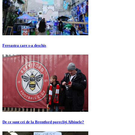
Fereastra care s-a deschis
De ce sunt cei de la Brentford porecliți Albinele?