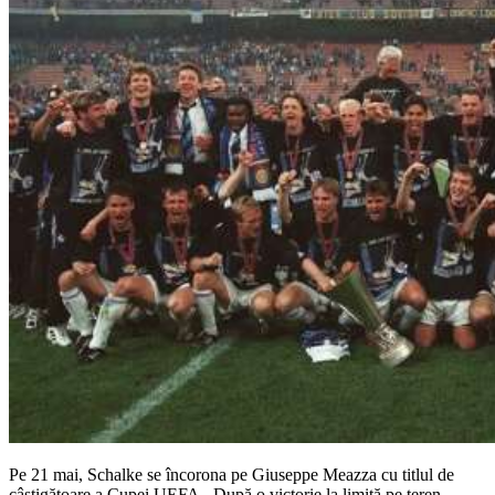
Pe 21 mai, Schalke se încorona pe Giuseppe Meazza cu titlul de
câștigătoare a Cupei UEFA. După o victorie la limită pe teren