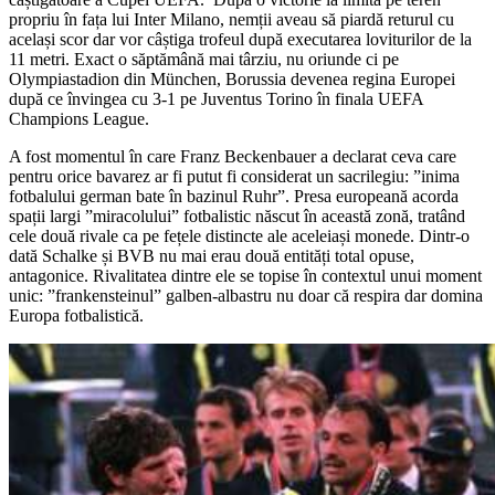
propriu în fața lui Inter Milano, nemții aveau să piardă returul cu
același scor dar vor câștiga trofeul după executarea loviturilor de la
11 metri. Exact o săptămână mai târziu, nu oriunde ci pe
Olympiastadion din München, Borussia devenea regina Europei
după ce învingea cu 3-1 pe Juventus Torino în finala UEFA
Champions League.
A fost momentul în care Franz Beckenbauer a declarat ceva care
pentru orice bavarez ar fi putut fi considerat un sacrilegiu: ”inima
fotbalului german bate în bazinul Ruhr”. Presa europeană acorda
spații largi ”miracolului” fotbalistic născut în această zonă, tratând
cele două rivale ca pe fețele distincte ale aceleiași monede. Dintr-o
dată Schalke și BVB nu mai erau două entități total opuse,
antagonice. Rivalitatea dintre ele se topise în contextul unui moment
unic: ”frankensteinul” galben-albastru nu doar că respira dar domina
Europa fotbalistică.