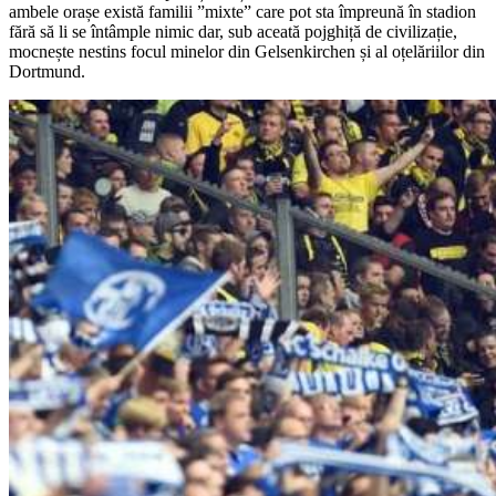
ambele orașe există familii ”mixte” care pot sta împreună în stadion
fără să li se întâmple nimic dar, sub aceată pojghiță de civilizație,
mocnește nestins focul minelor din Gelsenkirchen și al oțelăriilor din
Dortmund.