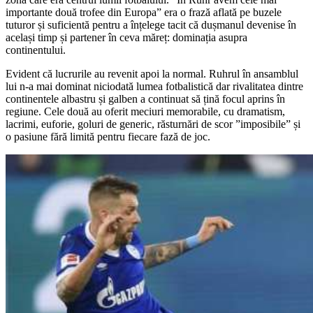
importante două trofee din Europa” era o frază aflată pe buzele
tuturor și suficientă pentru a înțelege tacit că dușmanul devenise în
același timp și partener în ceva măreț: dominația asupra
continentului.
Evident că lucrurile au revenit apoi la normal. Ruhrul în ansamblul
lui n-a mai dominat niciodată lumea fotbalistică dar rivalitatea dintre
continentele albastru și galben a continuat să țină focul aprins în
regiune. Cele două au oferit meciuri memorabile, cu dramatism,
lacrimi, euforie, goluri de generic, răsturnări de scor ”imposibile” și
o pasiune fără limită pentru fiecare fază de joc.