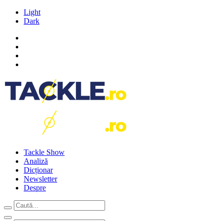
Light
Dark
Tackle Show
Analiză
Dicționar
Newsletter
Despre