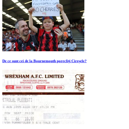
De ce sunt cei de la Bournemouth porecliți Cireșele?