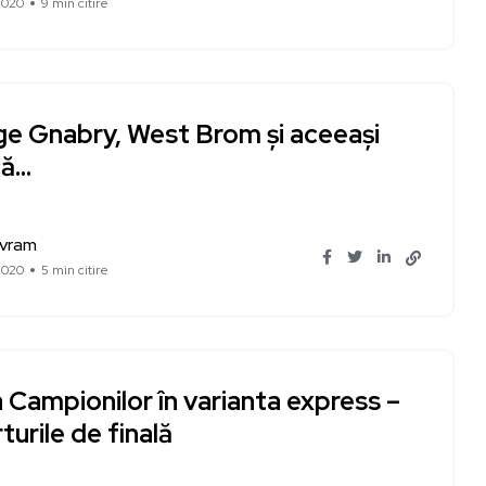
2020
9 min citire
ge Gnabry, West Brom și aceeași
că…
Avram
2020
5 min citire
 Campionilor în varianta express –
turile de finală