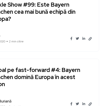
kle Show #99: Este Bayern
chen cea mai bună echipă din
opa?
e
2020
2 min citire
bal pe fast-forward #4: Bayern
chen domină Europa în acest
on
Buriană