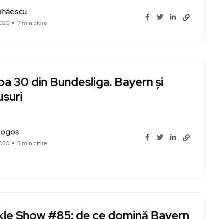
ihăescu
020
7 min citire
a 30 din Bundesliga. Bayern și
usuri
Bogos
020
5 min citire
kle Show #85: de ce domină Bayern