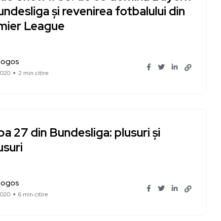
undesliga și revenirea fotbalului din
mier League
Bogos
2020
2 min citire
a 27 din Bundesliga: plusuri și
usuri
Bogos
2020
6 min citire