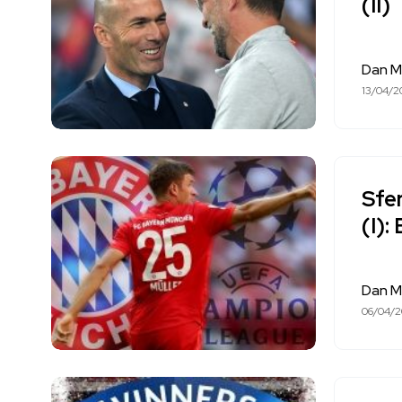
(II)
Dan M
13/04/2
Sfer
(I):
Dan M
06/04/2