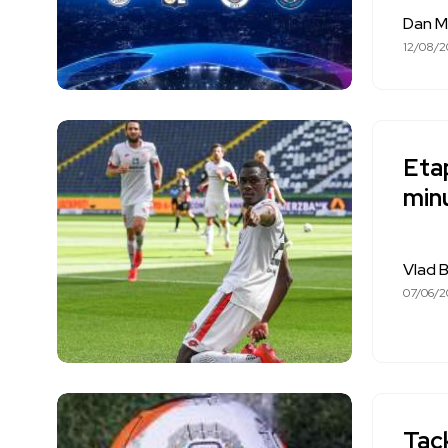
Dan M
12/08/2
Etap
min
Vlad 
07/06/2
Tac