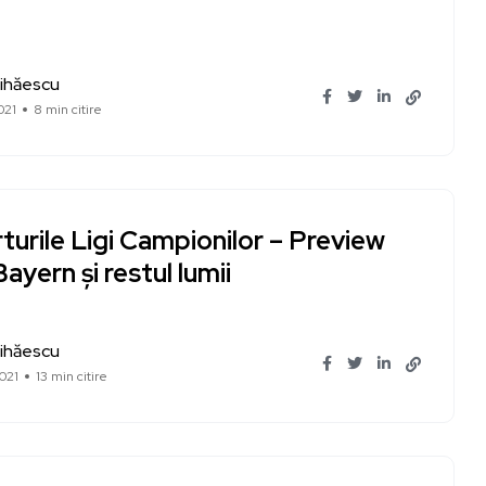
ihăescu
021
8 min citire
turile Ligi Campionilor – Preview
 Bayern și restul lumii
ihăescu
021
13 min citire