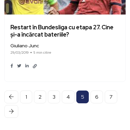
Restart în Bundesliga cu etapa 27. Cine
și-a încărcat bateriile?
Giuliano Junc
29/03/2019
5 min citire
1
2
3
4
5
6
7