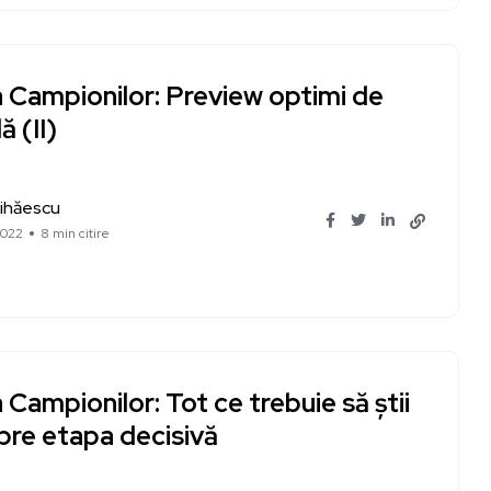
a Campionilor: Preview optimi de
ă (II)
ihăescu
2022
8 min citire
 Campionilor: Tot ce trebuie să știi
pre etapa decisivă