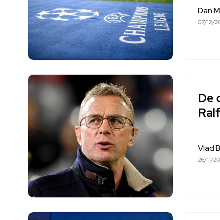
Dan M
07/12/2
De 
Ral
Vlad 
26/11/20