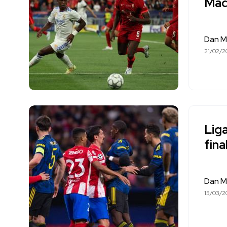
Madr
Dan M
21/02/2
Lig
fina
Dan M
15/03/2