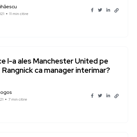
ihăescu
021
11 min citire
ce l-a ales Manchester United pe
f Rangnick ca manager interimar?
Bogos
21
7 min citire