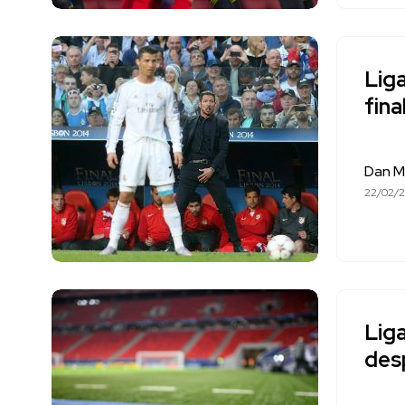
Lig
final
Dan M
22/02/
Liga
des