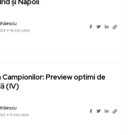
id și Napoli
ihăescu
023
16 min citire
a Campionilor: Preview optimi de
lă (IV)
ihăescu
022
9 min citire