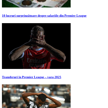
10 lucruri surprinzătoare despre salariile din Premier League
Transferuri în Premier League – vara 2025