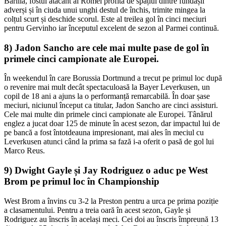
Barilla, fostul atacant al Romei profită de spațiul dintre fundașii
adverși și în ciuda unui unghi destul de închis, trimite mingea la
colțul scurt și deschide scorul. Este al treilea gol în cinci meciuri
pentru Gervinho iar începutul excelent de sezon al Parmei continuă.
8) Jadon Sancho are cele mai multe pase de gol în
primele cinci campionate ale Europei.
În weekendul în care Borussia Dortmund a trecut pe primul loc după
o revenire mai mult decât spectaculoasă la Bayer Leverkusen, un
copil de 18 ani a ajuns la o performanță remarcabilă. În doar șase
meciuri, niciunul început ca titular, Jadon Sancho are cinci assisturi.
Cele mai multe din primele cinci campionate ale Europei. Tânărul
englez a jucat doar 125 de minute în acest sezon, dar impactul lui de
pe bancă a fost întotdeauna impresionant, mai ales în meciul cu
Leverkusen atunci când la prima sa fază i-a oferit o pasă de gol lui
Marco Reus.
9) Dwight Gayle și Jay Rodriguez o aduc pe West
Brom pe primul loc în Championship
West Brom a învins cu 3-2 la Preston pentru a urca pe prima poziție
a clasamentului. Pentru a treia oară în acest sezon, Gayle și
Rodriguez au înscris în același meci. Cei doi au înscris împreună 13