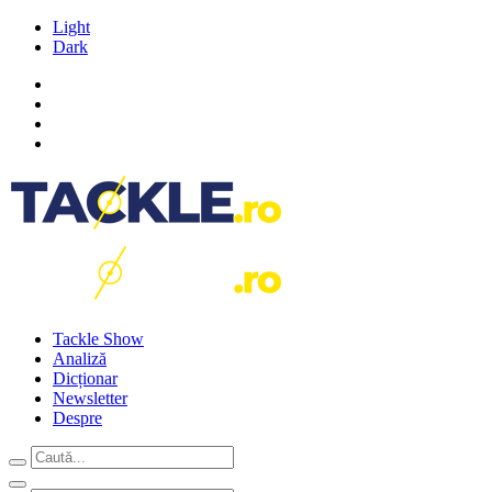
Light
Dark
Tackle Show
Analiză
Dicționar
Newsletter
Despre