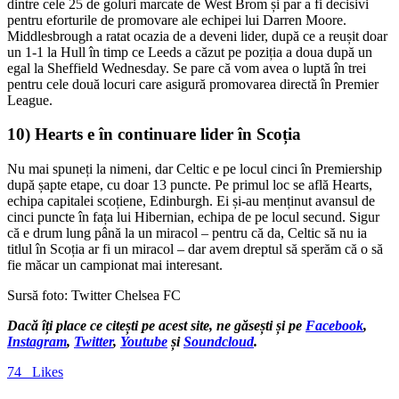
dintre cele 25 de goluri marcate de West Brom și par a fi decisivi
pentru eforturile de promovare ale echipei lui Darren Moore.
Middlesbrough a ratat ocazia de a deveni lider, după ce a reușit doar
un 1-1 la Hull în timp ce Leeds a căzut pe poziția a doua după un
egal la Sheffield Wednesday. Se pare că vom avea o luptă în trei
pentru cele două locuri care asigură promovarea directă în Premier
League.
10) Hearts e în continuare lider în Scoția
Nu mai spuneți la nimeni, dar Celtic e pe locul cinci în Premiership
după șapte etape, cu doar 13 puncte. Pe primul loc se află Hearts,
echipa capitalei scoțiene, Edinburgh. Ei și-au menținut avansul de
cinci puncte în fața lui Hibernian, echipa de pe locul secund. Sigur
că e drum lung până la un miracol – pentru că da, Celtic să nu ia
titlul în Scoția ar fi un miracol – dar avem dreptul să sperăm că o să
fie măcar un campionat mai interesant.
Sursă foto: Twitter Chelsea FC
Dacă îți place ce citești pe acest site, ne găsești și pe
Facebook
,
Instagram
,
Twitter
,
Youtube
și
Soundcloud
.
74
Likes