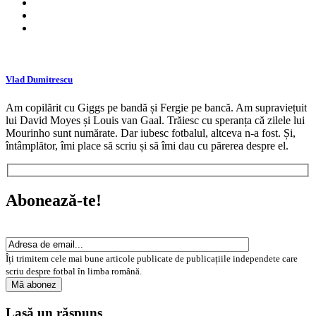
Vlad Dumitrescu
Am copilărit cu Giggs pe bandă și Fergie pe bancă. Am supraviețuit
lui David Moyes și Louis van Gaal. Trăiesc cu speranța că zilele lui
Mourinho sunt numărate. Dar iubesc fotbalul, altceva n-a fost. Și,
întâmplător, îmi place să scriu și să îmi dau cu părerea despre el.
Abonează-te!
Îți trimitem cele mai bune articole publicate de publicațiile independete care
scriu despre fotbal în limba română.
Lasă un răspuns