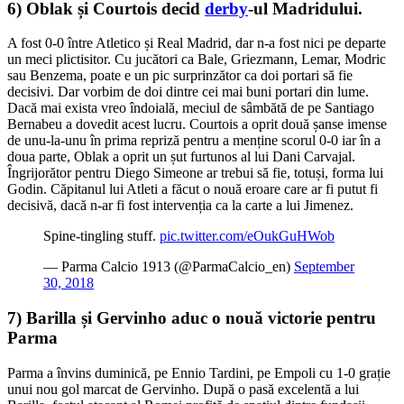
6) Oblak și Courtois decid
derby
-ul Madridului.
A fost 0-0 între Atletico și Real Madrid, dar n-a fost nici pe departe
un meci plictisitor. Cu jucători ca Bale, Griezmann, Lemar, Modric
sau Benzema, poate e un pic surprinzător ca doi portari să fie
decisivi. Dar vorbim de doi dintre cei mai buni portari din lume.
Dacă mai exista vreo îndoială, meciul de sâmbătă de pe Santiago
Bernabeu a dovedit acest lucru. Courtois a oprit două șanse imense
de unu-la-unu în prima repriză pentru a menține scorul 0-0 iar în a
doua parte, Oblak a oprit un șut furtunos al lui Dani Carvajal.
Îngrijorător pentru Diego Simeone ar trebui să fie, totuși, forma lui
Godin. Căpitanul lui Atleti a făcut o nouă eroare care ar fi putut fi
decisivă, dacă n-ar fi fost intervenția ca la carte a lui Jimenez.
Spine-tingling stuff.
pic.twitter.com/eOukGuHWob
— Parma Calcio 1913 (@ParmaCalcio_en)
September
30, 2018
7) Barilla și Gervinho aduc o nouă victorie pentru
Parma
Parma a învins duminică, pe Ennio Tardini, pe Empoli cu 1-0 grație
unui nou gol marcat de Gervinho. După o pasă excelentă a lui