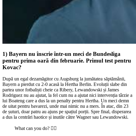
1) Bayern nu înscrie într-un meci de Bundesliga
pentru prima oară din februarie. Primul test pentru
Kovac?
După un egal dezamăgitor cu Augsburg la jumătatea săptămânii,
Bayern a pierdut cu 2-0 acasă la Hertha Berlin. Evoluții slabe din
partea unor fotbaliști cheie ca Ribery, Lewandowski și James
Rodriguez nu au ajutat, la fel cum nu a ajutat nici intervenția târzie a
lui Boateng care a dus la un penalty pentru Hertha. Un meci demn
de uitat pentru bavarezi, unde mai nimic nu a mers. În atac, din 23
de șuturi, doar patru au ajuns pe spațiul porții. Spre final, disperarea
a dus la centrări haotice și inutile către Wagner sau Lewandowski.
What can you do? 🤷‍♂️