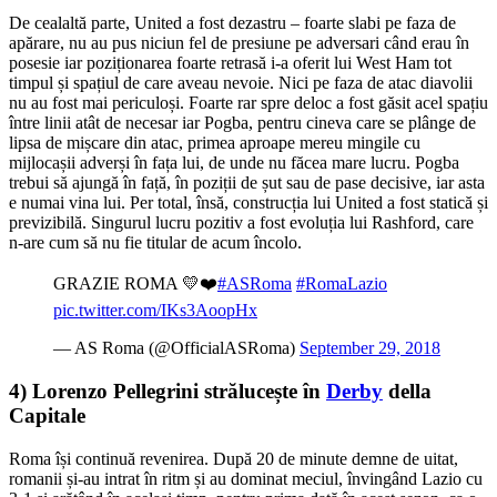
De cealaltă parte, United a fost dezastru – foarte slabi pe faza de
apărare, nu au pus niciun fel de presiune pe adversari când erau în
posesie iar poziționarea foarte retrasă i-a oferit lui West Ham tot
timpul și spațiul de care aveau nevoie. Nici pe faza de atac diavolii
nu au fost mai periculoși. Foarte rar spre deloc a fost găsit acel spațiu
între linii atât de necesar iar Pogba, pentru cineva care se plânge de
lipsa de mișcare din atac, primea aproape mereu mingile cu
mijlocașii adverși în fața lui, de unde nu făcea mare lucru. Pogba
trebui să ajungă în față, în poziții de șut sau de pase decisive, iar asta
e numai vina lui. Per total, însă, construcția lui United a fost statică și
previzibilă. Singurul lucru pozitiv a fost evoluția lui Rashford, care
n-are cum să nu fie titular de acum încolo.
GRAZIE ROMA 💛❤️
#ASRoma
#RomaLazio
pic.twitter.com/IKs3AoopHx
— AS Roma (@OfficialASRoma)
September 29, 2018
4) Lorenzo Pellegrini strălucește în
Derby
della
Capitale
Roma își continuă revenirea. După 20 de minute demne de uitat,
romanii și-au intrat în ritm și au dominat meciul, învingând Lazio cu