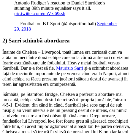
Antonio Rudiger’s reaction to Daniel Sturridge’s
stunning 89th minute equaliser says it all.
pic.twitter.com/nbVzi69ssh
— Football on BT Sport (@btsportfootball)
September
29, 2018
2) Sarri schimbă abordarea
Înainte de Chelsea – Liverpool, toată lumea era curioasă cum va
arăta un meci între două echipe care au la cârmă antrenori cu viziuni
foarte asemănătoare ale fotbalului. Heavy metal football versus
Sarriball. Dar n-a fost să fie.
Maurizio Sarri
și-a schimbat abordarea
față de meciurile importante de pe vremea când era la Napoli, atunci
când echipa sa făcea pressing, jucătorii stăteau destul de avansați în
teren iar agresivitatea era omniprezentă.
Sâmbătă, pe Stamford Bridge, Chelsea a preferat o abordare mai
precaută, echipa stând destul de retrasă în propria jumătate, într-un
4-5-1. Evident, din când în când, Sarriball și-a scos capul de sub
nisip și au venit intervale de un pressing destul de intens, dar nimic
la nivelul cu care am fost obișnuiți până acum. Drept urmare,
fundașilor lui Liverpool le-a fost foarte greu să găsească coechipieri
între linii, cu acest mijloc aglomerat al albaștrilor. Pe partea ofensivă,
Chelsea a reușit să treacă în viteză de pressingul lui Klopp iar la gol