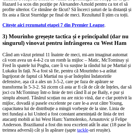
Hazard l-a scos din poziție pe Alexander-Arnold pentru ca tot el să
profite ulterior. Ce rămâne de făcut? Să încerci șuturi de la distanță și
fix asta a făcut Sturridge pe final de meci. Rezultatul îl știm cu toții.
Citește aici rezumatul etapei 7 din Premier League
.
3) Mourinho greșește tactica și e principalul (dar nu
singurul) vinovat pentru înfrângerea cu West Ham
Când am văzut primul 11 înainte de meci, mi-am imaginat automat
că vom avea un 4-4-2 cu un romb la mijloc – Matic, McTominay și
Fred în spatele lui Pogba, care îi va susține la rândul lui pe Martial și
Lukaku în față. N-a fost să fie, pentru că Mourinho s-a arătat
îngrijorat de faptul că Martial nu și-ar îndeplini îndatoririle
defensive, așa că a ales un 3-5-2, care pe faza de apărare se
transforma în 5-3-2. Să zicem că asta ar fi cât de cât de înțeles, dar să
joci cu McTominay într-o linie de trei când îl ai pe Baily, e pur și
simplu absurd. Tânărul scoțian nu are nicio vină, dar e clar potrivit la
mijloc, dovadă și pasele excelente pe care le-a avut către Young,
capacitatea lui de distribuție a mingii vorbește de la sine. Linia de
trei fundași a lui United a fost constant amenințată de linia de trei
atacanți mobili ai lui West Ham: Yarmolenko, Arnautovic și Felipe
Anderson. Brazilianul a fost din nou excelent atât în atac (18 pase în
treimea adversă) cât și în apărare (șapte
tackle
-uri reușite).