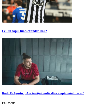
Ce-i în capul lui Alexander Isak?
Radu Drăgușin: „Am învățat multe din campionatul trecut”
Follow us