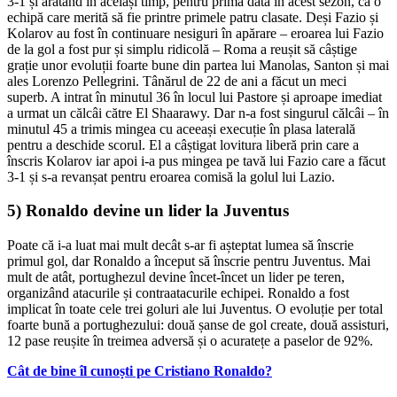
3-1 și arătând în același timp, pentru prima dată în acest sezon, ca o
echipă care merită să fie printre primele patru clasate. Deși Fazio și
Kolarov au fost în continuare nesiguri în apărare – eroarea lui Fazio
de la gol a fost pur și simplu ridicolă – Roma a reușit să câștige
grație unor evoluții foarte bune din partea lui Manolas, Santon și mai
ales Lorenzo Pellegrini. Tânărul de 22 de ani a făcut un meci
superb. A intrat în minutul 36 în locul lui Pastore și aproape imediat
a urmat un călcâi către El Shaarawy. Dar n-a fost singurul călcâi – în
minutul 45 a trimis mingea cu aceeași execuție în plasa laterală
pentru a deschide scorul. El a câștigat lovitura liberă prin care a
înscris Kolarov iar apoi i-a pus mingea pe tavă lui Fazio care a făcut
3-1 și s-a revanșat pentru eroarea comisă la golul lui Lazio.
5) Ronaldo devine un lider la Juventus
Poate că i-a luat mai mult decât s-ar fi așteptat lumea să înscrie
primul gol, dar Ronaldo a început să înscrie pentru Juventus. Mai
mult de atât, portughezul devine încet-încet un lider pe teren,
organizând atacurile și contraatacurile echipei. Ronaldo a fost
implicat în toate cele trei goluri ale lui Juventus. O evoluție per total
foarte bună a portughezului: două șanse de gol create, două assisturi,
12 pase reușite în treimea adversă și o acuratețe a paselor de 92%.
Cât de bine îl cunoști pe Cristiano Ronaldo?