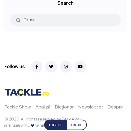
Search
Follow us
Tackle Show
Analiză
Dicționar
Newsletter
Despre
© 2023. All rights reserved by Tackle.ro.
LIGHT
DARK
SITE DRIBLAT CU
DE
RBPIXEL