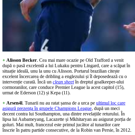
+
Alisson Becker
. Cea mai mare ocazie pe Old Trafford a venit
după o pasă excelentă a lui Lukaku pentru Lingard, care a scăpat în
situație ideală, unu la unu cu Alisson. Portarul brazilian citește
excelent încercarea de dribling a englezului și îl deposedează cu o
intervenție curată. Încă un
clean sheet
în dreptul goalkeeper-ului
cormoranilor, care conduce Premier League la acest capitol (15),
urmat de Ederson (12) și Kepa (11).
+
Arsen4l
. Tunarii nu au ratat șansa de a urca pe
ultimul loc care
asigură prezența în grupele Champions League
, după un meci
decent contra lui Southampton, una dintre revelațiile returului. În
lipsa lui Aubameyang, Lacazette și Mkhitaryan au asigurat porția de
goluri. Mai mult, francezul este primul jucător al tunarilor care
înscrie în patru partide consecutive, de la Robin van Persie, în 2012.