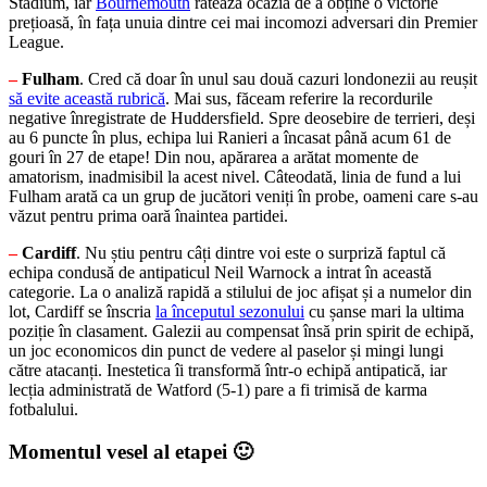
Stadium, iar
Bournemouth
ratează ocazia de a obține o victorie
prețioasă, în fața unuia dintre cei mai incomozi adversari din Premier
League.
–
Fulham
. Cred că doar în unul sau două cazuri londonezii au reușit
să evite această rubrică
. Mai sus, făceam referire la recordurile
negative înregistrate de Huddersfield. Spre deosebire de terrieri, deși
au 6 puncte în plus, echipa lui Ranieri a încasat până acum 61 de
gouri în 27 de etape! Din nou, apărarea a arătat momente de
amatorism, inadmisibil la acest nivel. Câteodată, linia de fund a lui
Fulham arată ca un grup de jucători veniți în probe, oameni care s-au
văzut pentru prima oară înaintea partidei.
–
Cardiff
. Nu știu pentru câți dintre voi este o surpriză faptul că
echipa condusă de antipaticul Neil Warnock a intrat în această
categorie. La o analiză rapidă a stilului de joc afișat și a numelor din
lot, Cardiff se înscria
la începutul sezonului
cu șanse mari la ultima
poziție în clasament. Galezii au compensat însă prin spirit de echipă,
un joc economicos din punct de vedere al paselor și mingi lungi
către atacanți. Inestetica îi transformă într-o echipă antipatică, iar
lecția administrată de Watford (5-1) pare a fi trimisă de karma
fotbalului.
Momentul vesel al etapei 🙂