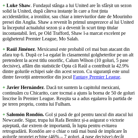
+
Luke Shaw
. Fundașul stânga a lui United are în sfârșit un sezon
solid la United, după câteva instanțe în care a fost ținta
accidentărilor, a ironiilor, sau chiar a interviurilor date de Mourinho
presei din Anglia. Shaw a revenit în primul unsprezece al lui United
la începutul actualului sezon și a devenit în scurt timp titular
incontastabil. Ieri, pe Old Trafford, Shaw l-a marcat excelent pe
golgheterul Premier League, Mo Salah.
+
Raúl Jiménez
. Mexicanul este probabil cel mai bun atacant din
afara top 6. După ce l-a egalat în clasamentul golgheterilor pe un alt
pretendent la acest titlu onorific, Calum Wilson (10 goluri, 5 pase
decisive), aflăm din statisticile Opta că Raúl a contribuit la 42.9%
dintre golurile echipei sale din acest sezon. Cu siguranță este unul
dintre favoriții antrenorilor din jocul
Fantasy Premier League
.
+
Javier Herná
ndez
. Dacă tot suntem la capitolul mexicani,
continuăm cu Chicarito, care tocmai a ajuns la borna de 50 de goluri
înscrise în Premier League. Reușita sa a adus egalarea în partida de
pe teren propriu, contra lui Fulham.
+
Salomón Rondón.
Gol și pasă de gol pentru tancul din atacul lui
Newcastle. Sigur, trupa lui Rafa Benitez și-a asigurat o victorie
așteptată, dar extrem de importantă, în lupta pentru evitarea
retrogradării. Rondón are o chiar o rată mai bună de implicare în
golurile propriei echipe (46% – 7 goluri, 4 pase decisive) decât