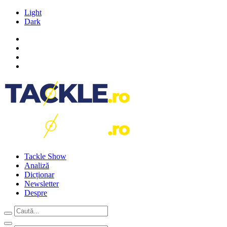
Light
Dark
Tackle Show
Analiză
Dicționar
Newsletter
Despre