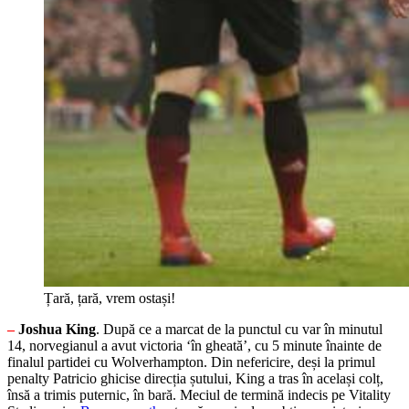
Țară, țară, vrem ostași!
–
Joshua King
. După ce a marcat de la punctul cu var în minutul
14, norvegianul a avut victoria ‘în gheată’, cu 5 minute înainte de
finalul partidei cu Wolverhampton. Din nefericire, deși la primul
penalty Patricio ghicise direcția șutului, King a tras în același colț,
însă a trimis puternic, în bară. Meciul de termină indecis pe Vitality