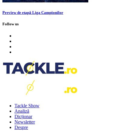
Preview de etapă Liga Campionilor
Follow us
Tackle Show
Analiză
Dicționar
Newsletter
Despre