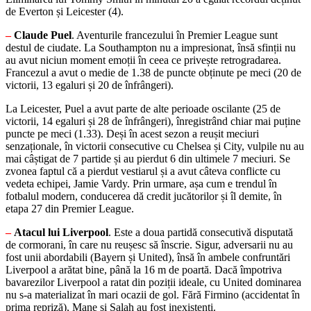
de Everton și Leicester (4).
–
Claude Puel
. Aventurile francezului în Premier League sunt
destul de ciudate. La Southampton nu a impresionat, însă sfinții nu
au avut niciun moment emoții în ceea ce privește retrogradarea.
Francezul a avut o medie de 1.38 de puncte obținute pe meci (20 de
victorii, 13 egaluri și 20 de înfrângeri).
La Leicester, Puel a avut parte de alte perioade oscilante (25 de
victorii, 14 egaluri și 28 de înfrângeri), înregistrând chiar mai puține
puncte pe meci (1.33). Deși în acest sezon a reușit meciuri
senzaționale, în victorii consecutive cu Chelsea și City, vulpile nu au
mai câștigat de 7 partide și au pierdut 6 din ultimele 7 meciuri. Se
zvonea faptul că a pierdut vestiarul și a avut câteva conflicte cu
vedeta echipei, Jamie Vardy. Prin urmare, așa cum e trendul în
fotbalul modern, conducerea dă credit jucătorilor și îl demite, în
etapa 27 din Premier League.
–
Atacul lui Liverpool
. Este a doua partidă consecutivă disputată
de cormorani, în care nu reușesc să înscrie. Sigur, adversarii nu au
fost unii abordabili (Bayern și United), însă în ambele confruntări
Liverpool a arătat bine, până la 16 m de poartă. Dacă împotriva
bavarezilor Liverpool a ratat din poziții ideale, cu United dominarea
nu s-a materializat în mari ocazii de gol. Fără Firmino (accidentat în
prima repriză), Mane și Salah au fost inexistenți.