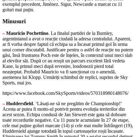
exemplul precedent, Jiménez. Sigur, Newcastle a marcat cu 11
goluri mai puțin.
Minusuri
–
Mauricio Pochettino
. La finalul partidei de la Burnley,
argentinianul a avut o reacție ciudată la adresa centralului. Aparent,
ar fi vorba despre faptul că echipa sa a încasat primul gol în urma
unui corner discutabil. Justificare pentru o astfel de reacție nu putem
găsi, însă frustrarea Poch este de înțeles, în contextul unui meci slab
al elevilor săi. După ce au reușit un parcurs excelent fără vedeta
Kane, la primul meci după revenire, londonezii pierd total
neașteptat. Probabil Mauricio va fi sancționat cu o amendă,
asemenea lui Klopp. Urmăriți schimbul de replici, suprins de Sky
Sports, mai jos.
https://www.facebook.com/SkySports/videos/570318980148076/
–
Huddersfield
. ‘Lăsați-ne să ne pregătim de Championship!’
Acesta ar putea fi motto-ul potrivit pentru evoluția terrierilor din
acest sezon. Echipa condusă de Jan Siewert este gata să doboare
toate recordurile negative. Cu 11 puncte acumulate în 27 de etape,
cele mai puține goluri marcate (14) și cele mai multe înfrângeri (19),
Huddersield ajunge totodată în topul cartonașelor roșii încasate.
Eliminarea lui Tommy Smith în minutul 20 a egalat recordul deținut