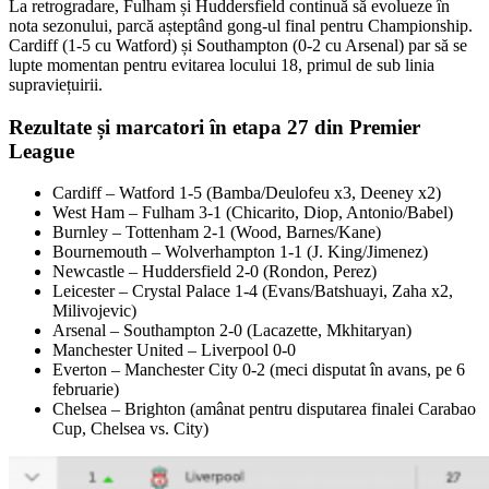
La retrogradare, Fulham și Huddersfield continuă să evolueze în
nota sezonului, parcă așteptând gong-ul final pentru Championship.
Cardiff (1-5 cu Watford) și Southampton (0-2 cu Arsenal) par să se
lupte momentan pentru evitarea locului 18, primul de sub linia
supraviețuirii.
Rezultate și marcatori în etapa 27 din Premier
League
Cardiff – Watford 1-5 (Bamba/Deulofeu x3, Deeney x2)
West Ham – Fulham 3-1 (Chicarito, Diop, Antonio/Babel)
Burnley – Tottenham 2-1 (Wood, Barnes/Kane)
Bournemouth – Wolverhampton 1-1 (J. King/Jimenez)
Newcastle – Huddersfield 2-0 (Rondon, Perez)
Leicester – Crystal Palace 1-4 (Evans/Batshuayi, Zaha x2,
Milivojevic)
Arsenal – Southampton 2-0 (Lacazette, Mkhitaryan)
Manchester United – Liverpool 0-0
Everton – Manchester City 0-2 (meci disputat în avans, pe 6
februarie)
Chelsea – Brighton (amânat pentru disputarea finalei Carabao
Cup, Chelsea vs. City)