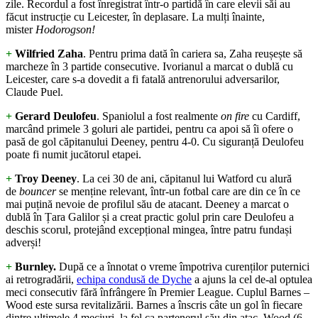
zile. Recordul a fost înregistrat într-o partidă în care elevii săi au
făcut instrucție cu Leicester, în deplasare. La mulți înainte,
mister
Hodorogson!
+
Wilfried Zaha
. Pentru prima dată în cariera sa, Zaha reușește să
marcheze în 3 partide consecutive. Ivorianul a marcat o dublă cu
Leicester, care s-a dovedit a fi fatală antrenorului adversarilor,
Claude Puel.
+
Gerard Deulofeu
. Spaniolul a fost realmente
on fire
cu Cardiff,
marcând primele 3 goluri ale partidei, pentru ca apoi să îi ofere o
pasă de gol căpitanului Deeney, pentru 4-0. Cu siguranță Deulofeu
poate fi numit jucătorul etapei.
+
Troy Deeney
. La cei 30 de ani, căpitanul lui Watford cu alură
de
bouncer
se menține relevant, într-un fotbal care are din ce în ce
mai puțină nevoie de profilul său de atacant. Deeney a marcat o
dublă în Țara Galilor și a creat practic golul prin care Deulofeu a
deschis scorul, protejând excepțional mingea, între patru fundași
adverși!
+
Burnley.
După ce a înnotat o vreme împotriva curenților puternici
ai retrogradării,
echipa condusă de Dyche
a ajuns la cel de-al optulea
meci consecutiv fără înfrângere în Premier League. Cuplul Barnes –
Wood este sursa revitalizării. Barnes a înscris câte un gol în fiecare
dintre ultimele 4 meciuri, la fel ca partenerul său din atac, Wood (6