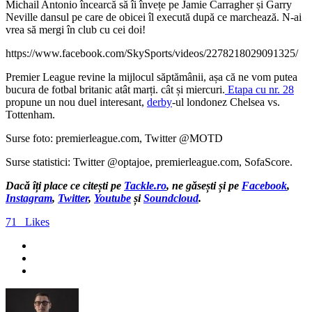
Michail Antonio încearcă să îi învețe pe Jamie Carragher și Garry
Neville dansul pe care de obicei îl execută după ce marchează. N-ai
vrea să mergi în club cu cei doi!
https://www.facebook.com/SkySports/videos/2278218029091325/
Premier League revine la mijlocul săptămânii, așa că ne vom putea
bucura de fotbal britanic atât marți. cât și miercuri.
Etapa cu nr. 28
propune un nou duel interesant,
derby
-ul londonez Chelsea vs.
Tottenham.
Surse foto: premierleague.com, Twitter @MOTD
Surse statistici: Twitter @optajoe, premierleague.com, SofaScore.
Dacă îți place ce citești pe
Tackle.ro
, ne găsești și pe
Facebook
,
Instagram
,
Twitter
,
Youtube
și
Soundcloud
.
71
Likes