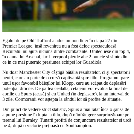
Egalul de pe Old Trafford a adus un nou lider în etapa 27 din
Premier League, însă revenirea nu a fost deloc spectaculoasă.
Rezultatul nu ajută niciuna dintre combatante. United iese din top 4,
în dauna lui Arsenal, iar Liverpool pierde alte 2 puncte și simte din
ce în ce mai puternic presiunea echipei lor Guardiola.
Nu doar Manchester City câștigă bătălia rezultatelor, ci și spectatorii
neutri, care au parte de o cursă captivantă spre titlu. Programul pare
unul ușor favorabil băieților lui Klopp, care au scăpat de deplasări
potențial dificile. De partea cealaltă, cetățenii vor evolua la final de
aprilie cu Spurs (acasă) și cu United (în deplasare), la un interval de
3 zile. Cormoranii vor aștepta la rândul lor să profite de situație.
Din punct de vedere strict statistic, Spurs a mai ratat încă o șansă de
a pune presiune în lupta la titlu, după o înfrângere surprinzătoare pe
terenul lui Burnley. Tunarii profită de conjunctura rezultatelor și urcă
pe 4, după o victorie prețioasă cu Southampton.