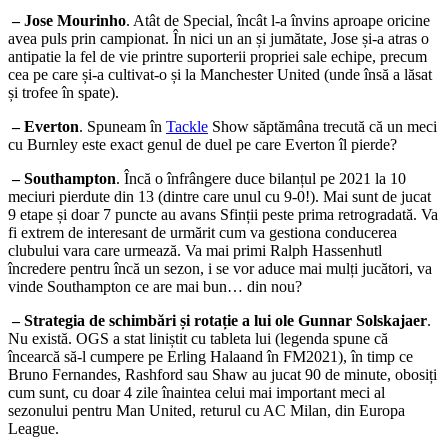
– Jose Mourinho
. Atât de Special, încât l-a învins aproape oricine
avea puls prin campionat. În nici un an și jumătate, Jose și-a atras o
antipatie la fel de vie printre suporterii propriei sale echipe, precum
cea pe care și-a cultivat-o și la Manchester United (unde însă a lăsat
și trofee în spate).
– Everton
. Spuneam în
Tackle
Show săptămâna trecută că un meci
cu Burnley este exact genul de duel pe care Everton îl pierde?
– Southampton
. Încă o înfrângere duce bilanțul pe 2021 la 10
meciuri pierdute din 13 (dintre care unul cu 9-0!). Mai sunt de jucat
9 etape și doar 7 puncte au avans Sfinții peste prima retrogradată. Va
fi extrem de interesant de urmărit cum va gestiona conducerea
clubului vara care urmează. Va mai primi Ralph Hassenhutl
încredere pentru încă un sezon, i se vor aduce mai mulți jucători, va
vinde Southampton ce are mai bun… din nou?
– Strategia de schimbări și rotație a lui ole Gunnar Solskajaer
.
Nu există. OGS a stat liniștit cu tableta lui (legenda spune că
încearcă să-l cumpere pe Erling Halaand în FM2021), în timp ce
Bruno Fernandes, Rashford sau Shaw au jucat 90 de minute, obosiți
cum sunt, cu doar 4 zile înaintea celui mai important meci al
sezonului pentru Man United, returul cu AC Milan, din Europa
League.