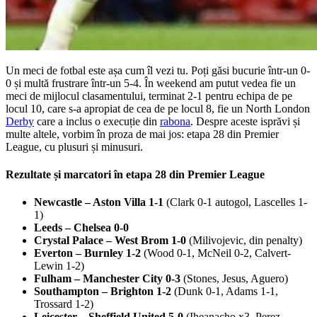
Un meci de fotbal este așa cum îl vezi tu. Poți găsi bucurie într-un 0-
0 și multă frustrare într-un 5-4. În weekend am putut vedea fie un
meci de mijlocul clasamentului, terminat 2-1 pentru echipa de pe
locul 10, care s-a apropiat de cea de pe locul 8, fie un North London
Derby
care a inclus o execuție din
rabona
. Despre aceste isprăvi și
multe altele, vorbim în proza de mai jos: etapa 28 din Premier
League, cu plusuri și minusuri.
Rezultate și marcatori în etapa 28 din Premier League
Newcastle – Aston Villa 1-1
(Clark 0-1 autogol, Lascelles 1-
1)
Leeds – Chelsea 0-0
Crystal Palace – West Brom 1-0
(Milivojevic, din penalty)
Everton – Burnley 1-2
(Wood 0-1, McNeil 0-2, Calvert-
Lewin 1-2)
Fulham – Manchester City 0-3
(Stones, Jesus, Aguero)
Southampton – Brighton 1-2
(Dunk 0-1, Adams 1-1,
Trossard 1-2)
Leicester – Sheffield United 5-0
(Iheanacho x3, Perez,