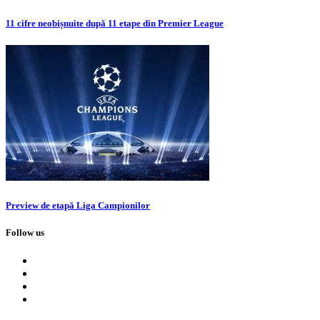
11 cifre neobișnuite după 11 etape din Premier League
Preview de etapă Liga Campionilor
Follow us