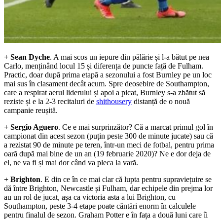
+ Sean Dyche
. A mai scos un iepure din pălărie și l-a bătut pe nea
Carlo, menținând locul 15 și diferența de puncte față de Fulham.
Practic, doar după prima etapă a sezonului a fost Burnley pe un loc
mai sus în clasament decât acum. Spre deosebire de Southampton,
care a respirat aerul liderului și apoi a picat, Burnley s-a zbătut să
reziste și e la 2-3 recitaluri de
shithousery
distanță de o nouă
campanie reușită.
+ Sergio Aguero
. Ce e mai surprinzător? Că a marcat primul gol în
campionat din acest sezon (puțin peste 300 de minute jucate) sau că
a rezistat 90 de minute pe teren, într-un meci de fotbal, pentru prima
oară după mai bine de un an (19 februarie 2020)? Ne e dor deja de
el, ne va fi și mai dor când va pleca la vară.
+ Brighton
. E din ce în ce mai clar că lupta pentru supraviețuire se
dă între Brighton, Newcastle și Fulham, dar echipele din prejma lor
au un rol de jucat, așa ca victoria asta a lui Brighton, cu
Southampton, peste 3-4 etape poate cântări enorm în calculele
pentru finalul de sezon. Graham Potter e în fața a două luni care îi