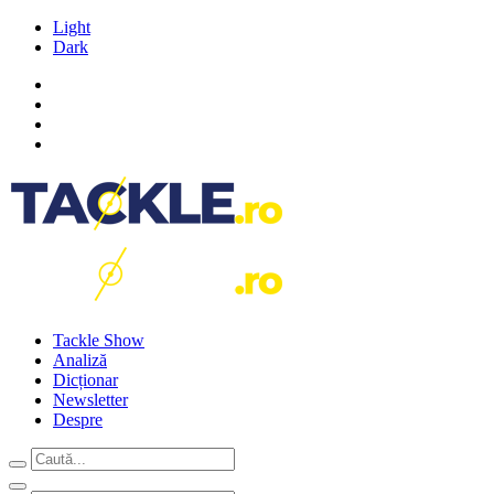
Light
Dark
Tackle Show
Analiză
Dicționar
Newsletter
Despre