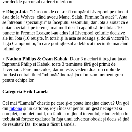
vor decide parcursul carierei ulterioare.
+ Diogo Jota
. “Dar oare de ce l-or fi cumpărat Liverpool pe nimeni
ăsta de la Wolves, când aveau Mane, Salah, Firmino în atac?”. Asta
se întrebau “specialiștii” la începutul sezonului, dar Jota a arătat că e
chiar specialist pe teren și mai mult decât capabil să fie titular. 10
puncte în Premier League i-au adus lui Liverpool golurile decisive
ale lui Jota (10 reușite, în total) și la asta se adaugă și două victorii în
Liga Campionilor, în care portughezul a deblocat meciurile marcând
primul gol.
+ Nathan Philips & Ozan Kabak
. Doar 3 meciuri întregi au jucat
împreună Philip și Kabak, toate 3 terminate fără gol primit de
Liverpool. Pare miraculos, dar nu este, vedem doar un cuplu de
fundași centrali tineri îmbunătățindu-și jocul într-un moment greu
pentru echipa lor.
Categoria Erik Lamela
Cel mai “Lamela” chestie pe care și-o poate imagina cineva? Un gol
din
rabona
și un cartonaș roșu încasat pentru un gest necugetat și
complet, complet inutil, un fault la mijlocul terenului, când echipa lui
trebuia să forțeze egalarea în fața unui adversar obosit și decis să țină
de rezultat? Da, fix asta a făcut Lamela.