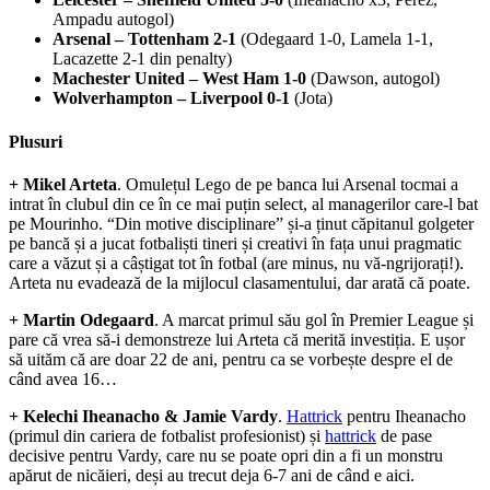
Ampadu autogol)
Arsenal – Tottenham 2-1
(Odegaard 1-0, Lamela 1-1,
Lacazette 2-1 din penalty)
Machester United – West Ham 1-0
(Dawson, autogol)
Wolverhampton – Liverpool 0-1
(Jota)
Plusuri
+ Mikel Arteta
. Omulețul Lego de pe banca lui Arsenal tocmai a
intrat în clubul din ce în ce mai puțin select, al managerilor care-l bat
pe Mourinho. “Din motive disciplinare” și-a ținut căpitanul golgeter
pe bancă și a jucat fotbaliști tineri și creativi în fața unui pragmatic
care a văzut și a câștigat tot în fotbal (are minus, nu vă-ngrijorați!).
Arteta nu evadează de la mijlocul clasamentului, dar arată că poate.
+ Martin Odegaard
. A marcat primul său gol în Premier League și
pare că vrea să-i demonstreze lui Arteta că merită investiția. E ușor
să uităm că are doar 22 de ani, pentru ca se vorbește despre el de
când avea 16…
+ Kelechi Iheanacho & Jamie Vardy
.
Hattrick
pentru Iheanacho
(primul din cariera de fotbalist profesionist) și
hattrick
de pase
decisive pentru Vardy, care nu se poate opri din a fi un monstru
apărut de nicăieri, deși au trecut deja 6-7 ani de când e aici.