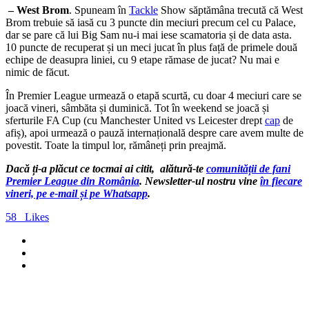
– West Brom
. Spuneam în
Tackle
Show săptămâna trecută că West
Brom trebuie să iasă cu 3 puncte din meciuri precum cel cu Palace,
dar se pare că lui Big Sam nu-i mai iese scamatoria și de data asta.
10 puncte de recuperat și un meci jucat în plus față de primele două
echipe de deasupra liniei, cu 9 etape rămase de jucat? Nu mai e
nimic de făcut.
În Premier League urmează o etapă scurtă, cu doar 4 meciuri care se
joacă vineri, sâmbăta și duminică. Tot în weekend se joacă și
sferturile FA Cup (cu Manchester United vs Leicester drept
cap
de
afiș), apoi urmează o pauză internațională despre care avem multe de
povestit. Toate la timpul lor, rămâneți prin preajmă.
Dacă ți-a plăcut ce tocmai ai citit, alătură-te
comunității de fani
Premier League din România
. Newsletter-ul nostru vine
în fiecare
vineri, pe e-mail și pe Whatsapp
.
58
Likes