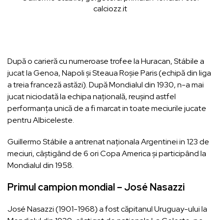
calciozz.it
După o carieră cu numeroase trofee la Huracan, Stábile a
jucat la Genoa, Napoli și Steaua Roșie Paris (echipă din liga
a treia franceză astăzi). După Mondialul din 1930, n-a mai
jucat niciodată la echipa națională, reușind astfel
performanța unică de a fi marcat in toate meciurile jucate
pentru Albiceleste.
Guillermo Stábile a antrenat naționala Argentinei in 123 de
meciuri, câștigând de 6 ori Copa America și participând la
Mondialul din 1958.
Primul campion mondial – José Nasazzi
José Nasazzi (1901-1968) a fost căpitanul Uruguay-ului la