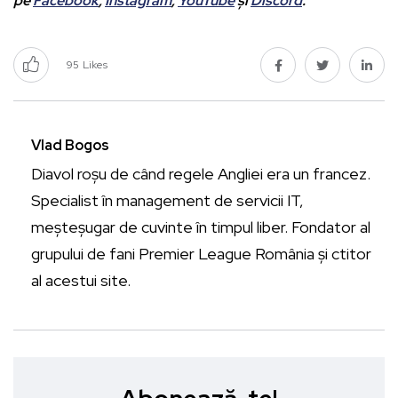
pe
Facebook
,
Instagram
,
YouTube
și
Discord
.
95
Likes
Vlad Bogos
Diavol roșu de când regele Angliei era un francez.
Specialist în management de servicii IT,
meșteșugar de cuvinte în timpul liber. Fondator al
grupului de fani Premier League România și ctitor
al acestui site.