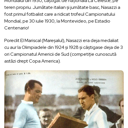
Mondialul din 1930, câștigat de naționala La Celeste, pe
teren propriu. Jumătate italian și jumătate basc, Nasazzi a
fost primul fotbalist care a ridicat trofeul Campionatului
Mondial, pe 30 iulie 1930, la Montevideo, pe Estadio
Centenario!
Poreclit El Mariscal (Mareșalul), Nasazzi era deja medaliat
cu aur la Olimpiadele din 1924 și 1928 și câștigase deja de 3
ori Campionatul Americii de Sud (competiție cunoscută
astăzi drept Copa America).