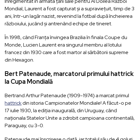
Înregimentat în armata țării sale pentru Al Doilea Război
Mondial, Laurent a fost capturat și a supraviețuit, timp de 3
ani, într-un lagăr nazist, revenind la fotbal după încheierea
războiului, jucând și antrenând echipe de tineret.
În 1998, când Franța învingea Brazilia în finala Coupe du
Monde, Lucien Laurent era singurul membru al lotului
francez din 1930 care a fost martor al sărbătorii supreme
din Hexagon.
Bert Patenaude, marcatorul primului
hattrick
la Cupa Mondială
Bertrand Arthur Patenaude (1909-1974) a marcat primul
hattrick
din istoria Campionatelor Mondiale! A făcut-o pe
17 iulie 1930, la ediția inaugurală, din Uruguay, când
naționala Statelor Unite a zdrobit campioana continentală,
Paraguay, cu 3-0.
Patenaude mai înscrisese o dată, iar totalul său de 4 goluri