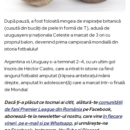
După pauză, a fost folosită mingea de inspirație britanică
(cusută din bucăți de piele în formă de T), adusă de
uruguayeni și naționala Celeste a marcat de 3 ori cu
propriul balon, devenind prima campioană mondială din
istoria fotbalului!
Argentina vs Uruguay s-a terminat 2-4, cu un ultim gol
înscris de Héctor Castro, care a intrat în istorie ca fiind
singurul fotbalist amputat (îi lipsea antebrațul mâinii
drepte, amputat în adolescență) care a marcat într-o finală
de Mondial.
Dacă ți-a plăcut ce tocmai ai citit, alătură-te
comunității
de fani Premier League din România
pe Facebook,
abonează-te la newsletter-ul nostru, care vine
în fiecare
vineri, pe e-mail și pe Whatsapp
, și urmărește-ne