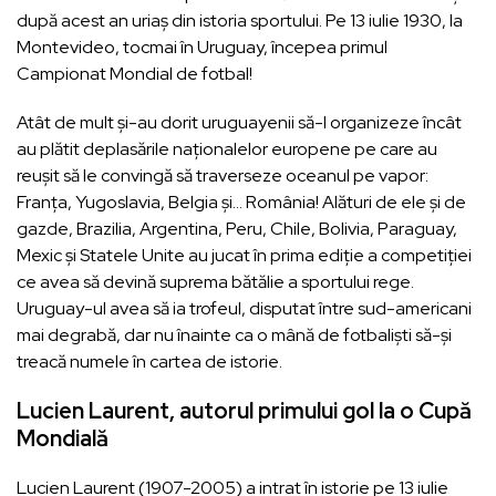
după acest an uriaș din istoria sportului. Pe 13 iulie 1930, la
Montevideo, tocmai în Uruguay, începea primul
Campionat Mondial de fotbal!
Atât de mult și-au dorit uruguayenii să-l organizeze încât
au plătit deplasările naționalelor europene pe care au
reușit să le convingă să traverseze oceanul pe vapor:
Franța, Yugoslavia, Belgia și… România! Alături de ele și de
gazde, Brazilia, Argentina, Peru, Chile, Bolivia, Paraguay,
Mexic și Statele Unite au jucat în prima ediție a competiției
ce avea să devină suprema bătălie a sportului rege.
Uruguay-ul avea să ia trofeul, disputat între sud-americani
mai degrabă, dar nu înainte ca o mână de fotbaliști să-și
treacă numele în cartea de istorie.
Lucien Laurent, autorul primului gol la o Cupă
Mondială
Lucien Laurent (1907-2005) a intrat în istorie pe 13 iulie