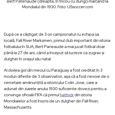
Bert Patenaude (dreapta, în tricou cu dungi) marcând la
Mondialul din 1930. Foto: USsoccer.com
După ce a câștigat de 3 ori campionatul cu echipa sa
locală, Fall River Marksmen, primul club important din istoria
fotbalului în SUA, Bert Paneaude a mai jucat fotbal doar
până la 27 de ani, când a început să lucreze ca zugrav și
dulgher în orașul său natal.
Al doilea gol din meciul cu Paraguay a fost creditat în 3
moduri diferite de 3 observatori, așa că a fost nevoie de o
cercetare amânunțită a istoricului Colin Jose, care a
adunat din ziarele anului 1930 suficiente dovezi pentru a
convinge oficialii FIFA că primul
hattrick
din istoria
Mondialelor a fost înscris de un dulgher din Fall River,
Massachusetts.