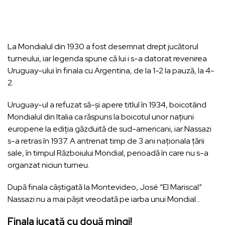
La Mondialul din 1930 a fost desemnat drept jucătorul
turneului, iar legenda spune că lui i s-a datorat revenirea
Uruguay-ului în finala cu Argentina, de la 1-2 la pauză, la 4-
2.
Uruguay-ul a refuzat să-și apere titlul în 1934, boicotând
Mondialul din Italia ca răspuns la boicotul unor națiuni
europene la ediția găzduită de sud-americani, iar Nassazi
s-a retras în 1937. A antrenat timp de 3 ani naționala țării
sale, în timpul Războiului Mondial, perioadă în care nu s-a
organzat niciun turneu.
După finala câștigată la Montevideo, José “El Mariscal”
Nassazi nu a mai pășit vreodată pe iarba unui Mondial…
Finala jucată cu două mingi!