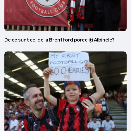
De ce sunt cei de la Brentford porecliți Albinele?