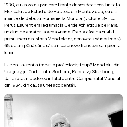
1930, cu un voleu prin care Franța deschidea scorul în fața
Mexicului, pe Estadio de Pocitos, din Montevideo, cu o zi
înainte de debutul României la Mondial (victorie, 3-1, cu
Peru). Laurent era legitimat la Cercle Athlétique de Paris,
un club de amatori la acea vreme! Franța câștiga cu 4-1
primul meci din istoria Mondialelor, dar aveau să mai treacă
68 de ani până când să se încoroneze francezii campioni ai
lumii.
Lucien Laurent a trecut la profesioniști după Mondialul din
Uruguay, jucând pentru Sochaux, Rennes și Strasbourg,
dar a ratat includerea în lotul pentru Campionatul Mondial
din 1934, din cauza unei accidentări.