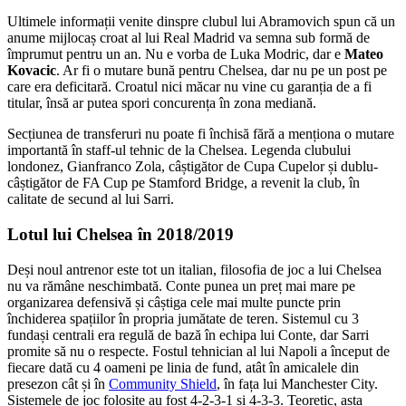
Ultimele informații venite dinspre clubul lui Abramovich spun că un
anume mijlocaș croat al lui Real Madrid va semna sub formă de
împrumut pentru un an. Nu e vorba de Luka Modric, dar e
Mateo
Kovacic
. Ar fi o mutare bună pentru Chelsea, dar nu pe un post pe
care era deficitară. Croatul nici măcar nu vine cu garanția de a fi
titular, însă ar putea spori concurența în zona mediană.
Secțiunea de transferuri nu poate fi închisă fără a menționa o mutare
importantă în staff-ul tehnic de la Chelsea. Legenda clubului
londonez, Gianfranco Zola, câștigător de Cupa Cupelor și dublu-
câștigător de FA Cup pe Stamford Bridge, a revenit la club, în
calitate de secund al lui Sarri.
Lotul lui Chelsea în 2018/2019
Deși noul antrenor este tot un italian, filosofia de joc a lui Chelsea
nu va rămâne neschimbată. Conte punea un preț mai mare pe
organizarea defensivă și câștiga cele mai multe puncte prin
închiderea spațiilor în propria jumătate de teren. Sistemul cu 3
fundași centrali era regulă de bază în echipa lui Conte, dar Sarri
promite să nu o respecte. Fostul tehnician al lui Napoli a început de
fiecare dată cu 4 oameni pe linia de fund, atât în amicalele din
presezon cât și în
Community Shield
, în fața lui Manchester City.
Sistemele de joc folosite au fost 4-2-3-1 și 4-3-3. Teoretic, asta