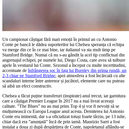
Un campionat câștigat fără mari emoții în primul an cu Antonio
Conte pe bancă le dădea suporterilor lui Chelsea speranța că echipa
va merge din ce în ce mai bine, iar italianul va sta mult timp pe
Stamford Bridge. Numai că nu s-au gândit la acel tip conflictual din
angrenajul echipei, pe numele lui, Diego Costa, care avea să tulbure
apele în vestiarul lui Conte. Sezonul a început cu multe incertitudini,
accentuate de
înfrângerea șoc în fața lui Burnley din prima rundă, un
2-3 chiar pe Stamford Bridge
, apoi atmosfera a fost încărcată cu alte
scandaluri interne între antrenor și jucători, elemente care nu puteau
să aibă un efect constructiv.
Chelsea a făcut puține transferuri (inspirate) anul trecut, iar garnitura
care a câștigat Premier League în 2017 nu a mai livrat aceeași
calitate. ”The Blues” nu au mai prins Top 4 și vor fi nevoiți să se
mulțumească cu Europa League anul acesta. Demiterea lui Antonio
Conte era iminentă, dar s-a oficializat totuși foarte târziu, pe 13 iulie,
chiar dacă era ”anunțată” încă de prin iarnă. Maurizio Sarri a fost
instalat a doua zi după despărțirea de Conte, napoletanul aflându-se