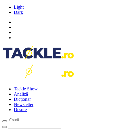
Light
Dark
Tackle Show
Analiză
Dicționar
Newsletter
Despre