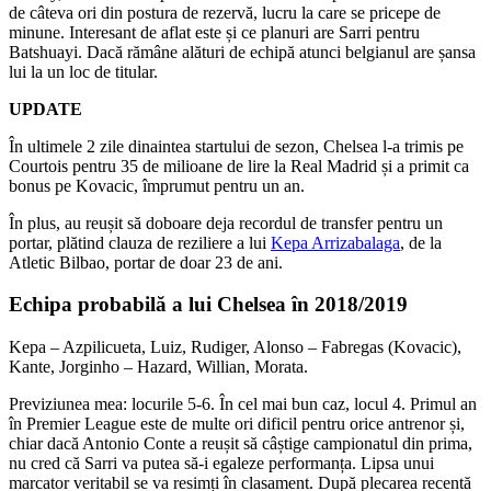
de câteva ori din postura de rezervă, lucru la care se pricepe de
minune. Interesant de aflat este și ce planuri are Sarri pentru
Batshuayi. Dacă rămâne alături de echipă atunci belgianul are șansa
lui la un loc de titular.
UPDATE
În ultimele 2 zile dinaintea startului de sezon, Chelsea l-a trimis pe
Courtois pentru 35 de milioane de lire la Real Madrid și a primit ca
bonus pe Kovacic, împrumut pentru un an.
În plus, au reușit să doboare deja recordul de transfer pentru un
portar, plătind clauza de reziliere a lui
Kepa Arrizabalaga
, de la
Atletic Bilbao, portar de doar 23 de ani.
Echipa probabilă a lui Chelsea în 2018/2019
Kepa – Azpilicueta, Luiz, Rudiger, Alonso – Fabregas (Kovacic),
Kante, Jorginho – Hazard, Willian, Morata.
Previziunea mea: locurile 5-6. În cel mai bun caz, locul 4. Primul an
în Premier League este de multe ori dificil pentru orice antrenor și,
chiar dacă Antonio Conte a reușit să câștige campionatul din prima,
nu cred că Sarri va putea să-i egaleze performanța. Lipsa unui
marcator veritabil se va resimți în clasament. După plecarea recentă