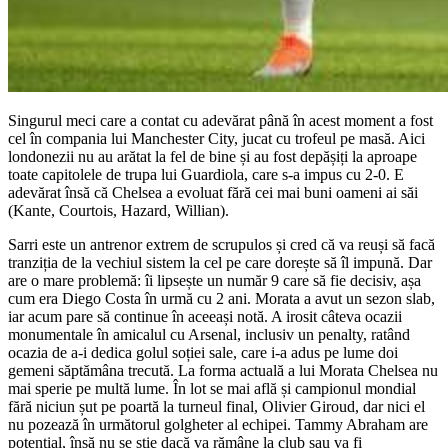
Singurul meci care a contat cu adevărat până în acest moment a fost
cel în compania lui Manchester City, jucat cu trofeul pe masă. Aici
londonezii nu au arătat la fel de bine și au fost depășiți la aproape
toate capitolele de trupa lui Guardiola, care s-a impus cu 2-0. E
adevărat însă că Chelsea a evoluat fără cei mai buni oameni ai săi
(Kante, Courtois, Hazard, Willian).
Sarri este un antrenor extrem de scrupulos și cred că va reuși să facă
tranziția de la vechiul sistem la cel pe care dorește să îl impună. Dar
are o mare problemă: îi lipsește un număr 9 care să fie decisiv, așa
cum era Diego Costa în urmă cu 2 ani. Morata a avut un sezon slab,
iar acum pare să continue în aceeași notă. A irosit câteva ocazii
monumentale în amicalul cu Arsenal, inclusiv un penalty, ratând
ocazia de a-i dedica golul soției sale, care i-a adus pe lume doi
gemeni săptămâna trecută. La forma actuală a lui Morata Chelsea nu
mai sperie pe multă lume. În lot se mai află și campionul mondial
fără niciun șut pe poartă la turneul final, Olivier Giroud, dar nici el
nu pozează în următorul golgheter al echipei. Tammy Abraham are
potențial, însă nu se știe dacă va rămâne la club sau va fi