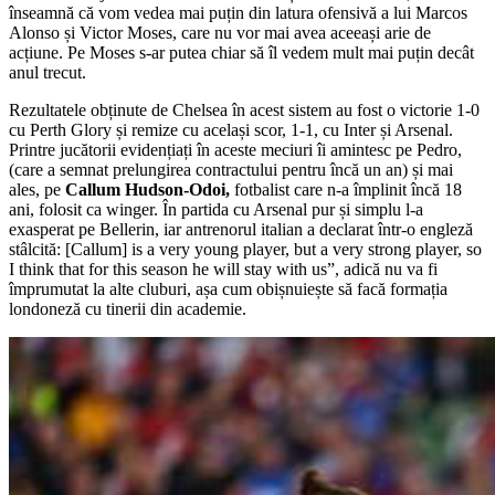
înseamnă că vom vedea mai puțin din latura ofensivă a lui Marcos
Alonso și Victor Moses, care nu vor mai avea aceeași arie de
acțiune. Pe Moses s-ar putea chiar să îl vedem mult mai puțin decât
anul trecut.
Rezultatele obținute de Chelsea în acest sistem au fost o victorie 1-0
cu Perth Glory și remize cu același scor, 1-1, cu Inter și Arsenal.
Printre jucătorii evidențiați în aceste meciuri îi amintesc pe Pedro,
(care a semnat prelungirea contractului pentru încă un an) și mai
ales, pe
Callum Hudson-Odoi,
fotbalist care n-a împlinit încă 18
ani, folosit ca winger. În partida cu Arsenal pur și simplu l-a
exasperat pe Bellerin, iar antrenorul italian a declarat într-o engleză
stâlcită: [Callum] is a very young player, but a very strong player, so
I think that for this season he will stay with us”, adică nu va fi
împrumutat la alte cluburi, așa cum obișnuiește să facă formația
londoneză cu tinerii din academie.