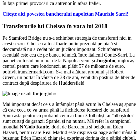
în fața primei provocări ca antrenor în afara Italiei.
Citește aici povestea bancherului napoletan Maurizio Sarri!
Transferurile lui Chelsea în vara lui 2018
Pe Stamford Bridge nu s-a schimbat strategia de transferuri nici în
acest sezon. Chelsea a fost foarte puțin prezentă pe piață și
deocamdată nu a cedat niciun jucător important. Schimbarea
esențială este cea de pe banca tehnică, între italienii Conte-Sarri. La
pachet cu fostul antrenor de la Napoli a venit și
Jorginho
, mijlocaș
central pentru care londonezii au plătit 57 de milioane de euro,
potrivit transfermarkt.com. S-a mai alăturat grupului și Robert
Green, un portar în vârstă de 38 de ani, venit din postura de liber de
contract după despărțirea de Huddersfield.
Mai important decât ce s-a întâmplat până acum la Chelsea aș spune
că este ceea ce va urma până la închiderea ferestrei de transferuri.
Spun asta pentru că probabil cei mai buni 3 fotbaliști ai ”albaștrilor”
sunt curtați de granzii Spaniei și nu numai. Mă refer la campionul
mondial
N’Golo Kante
, dorit de Barcelona și belgienul Eden
Hazard, pentru care Real Madrid este dispusă să bage adânc mâna în
buzunar. Eden Hazard chiar și-a exprimat dorința de a părăsi clubul,