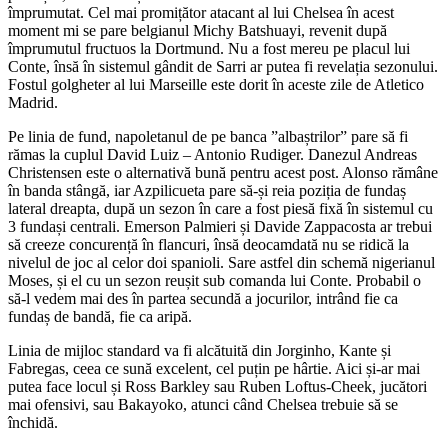
împrumutat. Cel mai promițător atacant al lui Chelsea în acest
moment mi se pare belgianul Michy Batshuayi, revenit după
împrumutul fructuos la Dortmund. Nu a fost mereu pe placul lui
Conte, însă în sistemul gândit de Sarri ar putea fi revelația sezonului.
Fostul golgheter al lui Marseille este dorit în aceste zile de Atletico
Madrid.
Pe linia de fund, napoletanul de pe banca ”albaștrilor” pare să fi
rămas la cuplul David Luiz – Antonio Rudiger. Danezul Andreas
Christensen este o alternativă bună pentru acest post. Alonso rămâne
în banda stângă, iar Azpilicueta pare să-și reia poziția de fundaș
lateral dreapta, după un sezon în care a fost piesă fixă în sistemul cu
3 fundași centrali. Emerson Palmieri și Davide Zappacosta ar trebui
să creeze concurență în flancuri, însă deocamdată nu se ridică la
nivelul de joc al celor doi spanioli. Sare astfel din schemă nigerianul
Moses, și el cu un sezon reușit sub comanda lui Conte. Probabil o
să-l vedem mai des în partea secundă a jocurilor, intrând fie ca
fundaș de bandă, fie ca aripă.
Linia de mijloc standard va fi alcătuită din Jorginho, Kante și
Fabregas, ceea ce sună excelent, cel puțin pe hârtie. Aici și-ar mai
putea face locul și Ross Barkley sau Ruben Loftus-Cheek, jucători
mai ofensivi, sau Bakayoko, atunci când Chelsea trebuie să se
închidă.