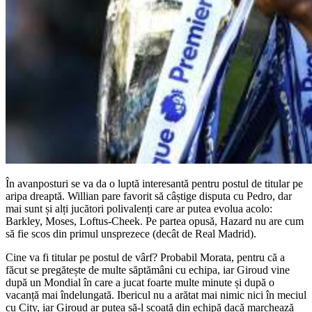
În avanposturi se va da o luptă interesantă pentru postul de titular pe
aripa dreaptă. Willian pare favorit să câștige disputa cu Pedro, dar
mai sunt și alți jucători polivalenți care ar putea evolua acolo:
Barkley, Moses, Loftus-Cheek. Pe partea opusă, Hazard nu are cum
să fie scos din primul unsprezece (decât de Real Madrid).
Cine va fi titular pe postul de vârf? Probabil Morata, pentru că a
făcut se pregătește de multe săptămâni cu echipa, iar Giroud vine
după un Mondial în care a jucat foarte multe minute și după o
vacanță mai îndelungată. Ibericul nu a arătat mai nimic nici în meciul
cu City, iar Giroud ar putea să-l scoată din echipă dacă marchează