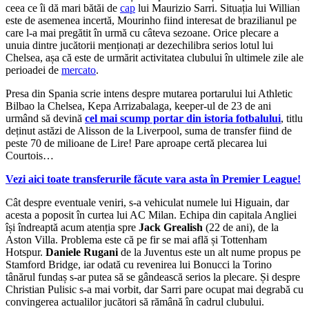
ceea ce îi dă mari bătăi de
cap
lui Maurizio Sarri. Situația lui Willian
este de asemenea incertă, Mourinho fiind interesat de brazilianul pe
care l-a mai pregătit în urmă cu câteva sezoane. Orice plecare a
unuia dintre jucătorii menționați ar dezechilibra serios lotul lui
Chelsea, așa că este de urmărit activitatea clubului în ultimele zile ale
perioadei de
mercato
.
Presa din Spania scrie intens despre mutarea portarului lui Athletic
Bilbao la Chelsea, Kepa Arrizabalaga, keeper-ul de 23 de ani
urmând să devină
cel mai scump portar din istoria fotbalului
, titlu
deținut astăzi de Alisson de la Liverpool, suma de transfer fiind de
peste 70 de milioane de Lire! Pare aproape certă plecarea lui
Courtois…
Vezi aici toate transferurile făcute vara asta în Premier League!
Cât despre eventuale veniri, s-a vehiculat numele lui Higuain, dar
acesta a poposit în curtea lui AC Milan. Echipa din capitala Angliei
își îndreaptă acum atenția spre
Jack Grealish
(22 de ani), de la
Aston Villa. Problema este că pe fir se mai află și Tottenham
Hotspur.
Daniele Rugani
de la Juventus este un alt nume propus pe
Stamford Bridge, iar odată cu revenirea lui Bonucci la Torino
tânărul fundaș s-ar putea să se gândească serios la plecare. Și despre
Christian Pulisic s-a mai vorbit, dar Sarri pare ocupat mai degrabă cu
convingerea actualilor jucători să rămână în cadrul clubului.