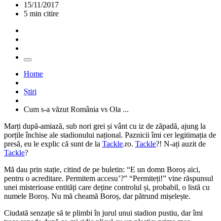
15/11/2017
5 min citire
Home
Știri
Cum s-a văzut România vs Ola ...
Marți după-amiază, sub nori grei și vânt cu iz de zăpadă, ajung la
porțile închise ale stadionului național. Paznicii îmi cer legitimația de
presă, eu le explic că sunt de la
Tackle
.ro.
Tackle
?! N-ați auzit de
Tackle
?
Mă dau prin stație, citind de pe buletin: “E un domn Boroș aici,
pentru o acreditare. Permitem accesu’?” “Permiteți!” vine răspunsul
unei misterioase entități care deține controlul și, probabil, o listă cu
numele Boroș. Nu mă cheamă Boroș, dar pătrund mișelește.
Ciudată senzație să te plimbi în jurul unui stadion pustiu, dar îmi