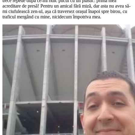
trece repede după ce-mi ridic plicul cu un plastic: prima mea
acreditare de presă! Pentru un amical fără miză, dar asta nu avea să-
mi ciufulească zen-ul, așa că traversez orașul înapoi spre birou, cu
traficul mergând cu mine, nicidecum împotriva mea.