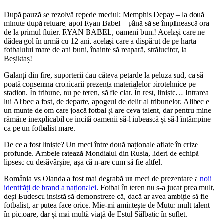
După pauză se rezolvă repede meciul: Memphis Depay – la două
minute după reluare, apoi Ryan Babel – până să se împlinească ora
de la primul fluier. RYAN BABEL, oameni buni! Același care ne
dădea gol în urmă cu 12 ani, același care a dispărut de pe harta
fotbalului mare de ani buni, înainte să reapară, strălucitor, la
Beșiktaș!
Galanți din fire, suporterii dau câteva petarde la peluza sud, ca să
poată consemna cronicarii prezența materialelor pirotehnice pe
stadion. În tribune, nu pe teren, să fie clar. În rest, liniște… Intrarea
lui Alibec a fost, de departe, apogeul de delir al tribunelor. Alibec e
un munte de om care joacă fotbal și are ceva talent, dar pentru mine
rămâne inexplicabil ce incită oamenii să-l iubească și să-l întâmpine
ca pe un fotbalist mare.
De ce a fost liniște? Un meci între două naționale aflate în crize
profunde. Ambele ratează Mondialul din Rusia, lideri de echipă
lipsesc cu desăvârșire, așa că n-are cum să fie altfel.
România vs Olanda a fost mai degrabă un meci de prezentare a
noii
identități de brand a naționalei
. Fotbal în teren nu s-a jucat prea mult,
deși Budescu insistă să demonstreze că, dacă ar avea ambiție să fie
fotbalist, ar putea face orice. Mie-mi amintește de Mutu: mult talent
în picioare, dar și mai multă viață de Estul Sălbatic în suflet.