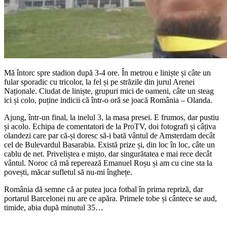
Mă întorc spre stadion după 3-4 ore. În metrou e liniște și câte un
fular sporadic cu tricolor, la fel și pe străzile din jurul Arenei
Naționale. Ciudat de liniște, grupuri mici de oameni, câte un steag
ici și colo, puține indicii că într-o oră se joacă România – Olanda.
Ajung, într-un final, la inelul 3, la masa presei. E frumos, dar pustiu
și acolo. Echipa de comentatori de la ProTV, doi fotografi și câțiva
olandezi care par că-și doresc să-i bată vântul de Amsterdam decât
cel de Bulevardul Basarabia. Există prize și, din loc în loc, câte un
cablu de net. Priveliștea e mișto, dar singurătatea e mai rece decât
vântul. Noroc că mă reperează Emanuel Roșu și am cu cine sta la
povești, măcar sufletul să nu-mi înghețe.
România dă semne că ar putea juca fotbal în prima repriză, dar
portarul Barcelonei nu are ce apăra. Primele tobe și cântece se aud,
timide, abia după minutul 35…