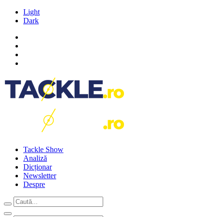
Light
Dark
Tackle Show
Analiză
Dicționar
Newsletter
Despre