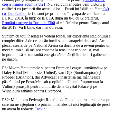
crește frumos acum la U21
. Nu văd cum ar putea veni victorii și
calificări cu jucătorii din actualul lot… Puștii lui Isăilă au făcut
0-0
cu Țara Galilor
ieri și sunt pe primul loc în grupa de calificare la
EURO 2019, în timp ce la U19, după un 8-0 cu Gibraltarul,
România merge în Turul de Elită
al calificărilor pentru Europeanul
din 2019. Va fi bine, dar mai durează.
Suntem cu toții însetați să vedem fotbal, iar experiența stadionului e
complet diferită de cea a cârciumii sau a canapelei de acasă. Am
plecat aseară de pe Național Arena cu dorința de a reveni pentru un
meci cu miză, să mă pot conecta la tensiunea tribunei și, mai
important, să se transmită energia către băieții în tricouri galbene de
pe gazon.
PS: Mi-am făcut temele și pentru Premier League, urmărindu-i pe
Daley Blind (Manchester United), van Dijk (Southampton) și
Propper (Brighton), dar Advocaat a insistat să mă mâhnească,
păstrându-l pe Fosu-Mensah (copilul lui United, împrumutat la
Vulturi) proaspăt pentru chinurile de la Crystal Palace și pe
Wijnaldum sănătos pentru Liverpool.
PS2: Mulțumim Federației Române de Fotbal pentru acreditarea pe
care nu ne așteptam s-o primim, mai ales că nici legitimații de presă
nu avem în redacția
Tackle
!