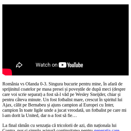
România vs Olanda 0-3. Singura bucurie pentru mine, în afară de
sprijinitul coatelor pe masa presei și poveștile de după meci (despre
care voi scrie separat) a fost să-l văd pe Wesley Sneijder, chiar și
pentru câteva minute. Un fost fotbalist mare, crescut în spiritul lui
Ajax, călit pe Bernabeu și ajuns campion al Europei cu Inter,
campion în toate ligile unde a jucat vreodată, un fotbalist pe care mi
l-am dorit la United, dar n-a fost să fie…
La final rămân cu senzația că tricolorii de azi, din naționala lui
Contra, pur și simplu asigură continuitatea pentru
generația care