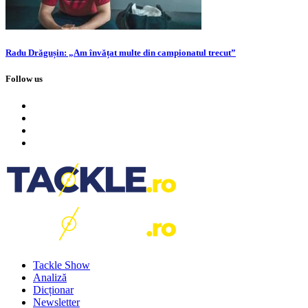
Radu Drăgușin: „Am învățat multe din campionatul trecut”
Follow us
Tackle Show
Analiză
Dicționar
Newsletter