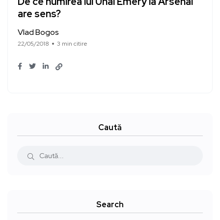
De ce numirea lui Unai Emery la Arsenal
are sens?
Vlad Bogos
22/05/2018
3 min citire
Caută
Search